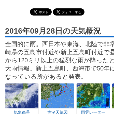
2016年09月28日の天気概況
全国的に雨。西日本や東海、北陸で非
崎県の五島市付近や新上五島町付近で昼
から120ミリ以上の猛烈な雨が降った
大雨情報。新上五島町、西海市で50年
なっている所があると発表。
気象衛星
実況天気図
雨雲レーダー