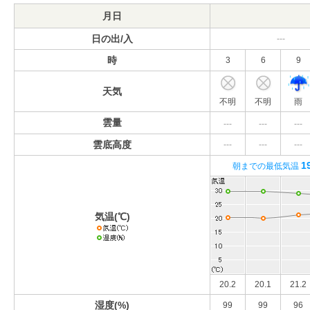
月日
日の出/入
---
時
3
6
9
天気
不明
不明
雨
雲量
---
---
---
雲底高度
---
---
---
1
朝までの最低気温
気温(℃)
20.2
20.1
21.2
湿度(%)
99
99
96