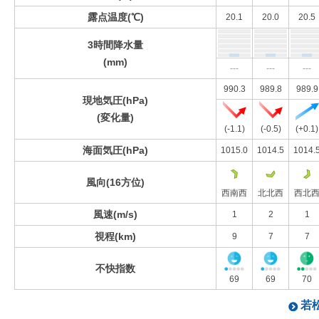
露点温度(℃)
20.1
20.0
20.5
3時間降水量
(mm)
---
---
---
990.3
989.8
989.9
現地気圧(hPa)
(変化量)
(-1.1)
(-0.5)
(+0.1)
海面気圧(hPa)
1015.0
1014.5
1014.
風向(16方位)
西南西
北北西
西北
風速(m/s)
1
2
1
視程(km)
9
7
7
不快指数
69
69
70
若松