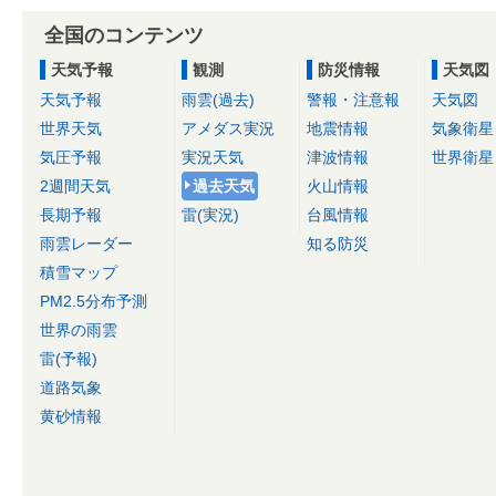
全国のコンテンツ
天気予報
観測
防災情報
天気図
天気予報
雨雲(過去)
警報・注意報
天気図
世界天気
アメダス実況
地震情報
気象衛星
気圧予報
実況天気
津波情報
世界衛星
2週間天気
過去天気
火山情報
長期予報
雷(実況)
台風情報
雨雲レーダー
知る防災
積雪マップ
PM2.5分布予測
世界の雨雲
雷(予報)
道路気象
黄砂情報