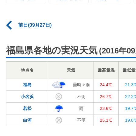
前日(09月27日)
福島県各地の実況天気
(2016年0
地点名
天気
最高気温
最低気
福島
曇時々雨
24.4℃
21.3
小名浜
不明
26.7℃
22.2
若松
雨
23.6℃
19.7
白河
不明
25.1℃
19.8