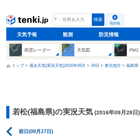
tenki.jp
検索
現在地
天気予報
観測
防災情報
雨雲レーダー
天気図
PM2
トップ
過去天気(実況天気)2016年09月
28日
東北地方
福島県
若松(福島県)の実況天気
(2016年09月28日)
前日(09月27日)