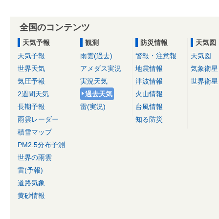
全国のコンテンツ
天気予報
観測
防災情報
天気図
天気予報
雨雲(過去)
警報・注意報
天気図
世界天気
アメダス実況
地震情報
気象衛星
気圧予報
実況天気
津波情報
世界衛星
2週間天気
過去天気
火山情報
長期予報
雷(実況)
台風情報
雨雲レーダー
知る防災
積雪マップ
PM2.5分布予測
世界の雨雲
雷(予報)
道路気象
黄砂情報