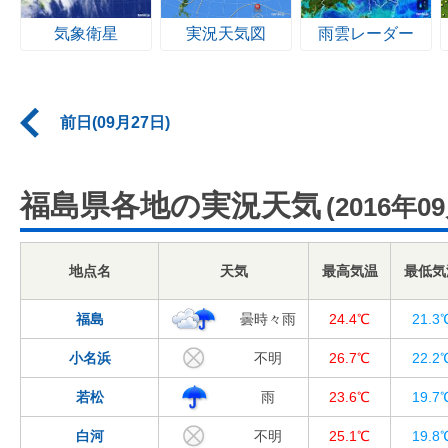
気象衛星
実況天気図
雨雲レーダー
前日(09月27日)
福島県各地の実況天気
(2016年0
地点名
天気
最高気温
最低気
福島
曇時々雨
24.4℃
21.3
小名浜
不明
26.7℃
22.2
若松
雨
23.6℃
19.7
白河
不明
25.1℃
19.8