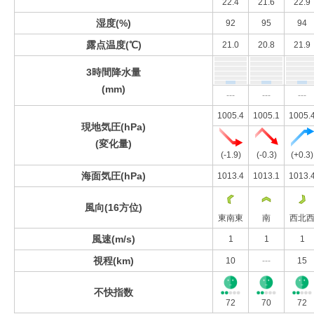
22.4
21.6
22.9
湿度(%)
92
95
94
露点温度(℃)
21.0
20.8
21.9
3時間降水量
(mm)
---
---
---
1005.4
1005.1
1005.
現地気圧(hPa)
(変化量)
(-1.9)
(-0.3)
(+0.3)
海面気圧(hPa)
1013.4
1013.1
1013.
風向(16方位)
東南東
南
西北
風速(m/s)
1
1
1
視程(km)
10
---
15
不快指数
72
70
72