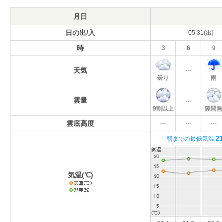
月日
日の出/入
05:31(出)
時
3
6
9
天気
---
曇り
雨
雲量
---
9割以上
隙間
雲底高度
---
---
---
2
朝までの最低気温
気温(℃)