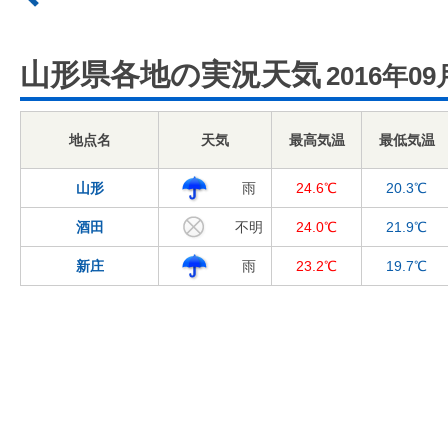
山形県各地の実況天気
2016年09
地点名
天気
最高気温
最低気温
山形
雨
24.6℃
20.3℃
酒田
不明
24.0℃
21.9℃
新庄
雨
23.2℃
19.7℃