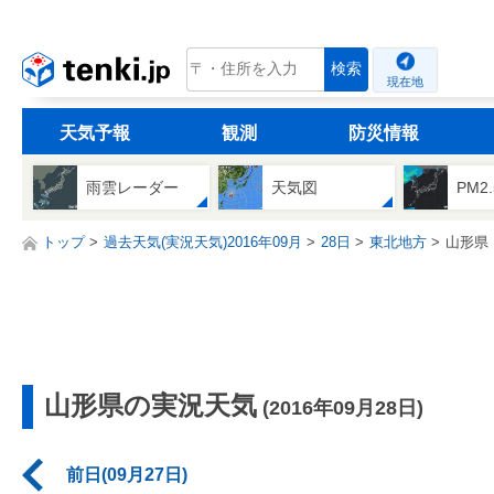
tenki.jp
検索
現在地
天気予報
観測
防災情報
雨雲レーダー
天気図
PM2
トップ
過去天気(実況天気)2016年09月
28日
東北地方
山形県
山形県の実況天気
(2016年09月28日)
前日(09月27日)