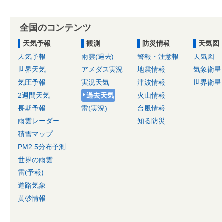
全国のコンテンツ
天気予報
観測
防災情報
天気図
天気予報
雨雲(過去)
警報・注意報
天気図
世界天気
アメダス実況
地震情報
気象衛星
気圧予報
実況天気
津波情報
世界衛星
2週間天気
過去天気
火山情報
長期予報
雷(実況)
台風情報
雨雲レーダー
知る防災
積雪マップ
PM2.5分布予測
世界の雨雲
雷(予報)
道路気象
黄砂情報