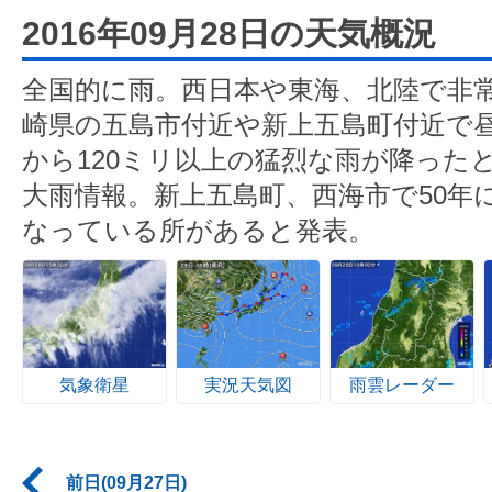
2016年09月28日の天気概況
全国的に雨。西日本や東海、北陸で非
崎県の五島市付近や新上五島町付近で昼
から120ミリ以上の猛烈な雨が降った
大雨情報。新上五島町、西海市で50年
なっている所があると発表。
気象衛星
実況天気図
雨雲レーダー
前日(09月27日)