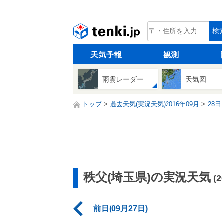
tenki.jp
検
天気予報
観測
雨雲レーダー
天気図
トップ
過去天気(実況天気)2016年09月
28日
秩父(埼玉県)の実況天気
(
前日(09月27日)