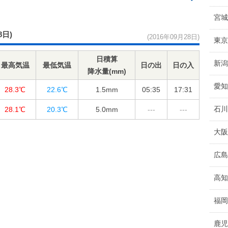
宮城
8日)
(2016年09月28日)
東京
日積算
新潟
最高気温
最低気温
日の出
日の入
降水量(mm)
愛知
28.3℃
22.6℃
1.5
mm
05:35
17:31
石川
28.1℃
20.3℃
5.0
mm
---
---
大阪
広島
高知
福岡
鹿児