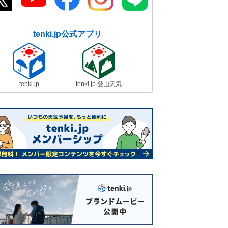
tenki.jp公式アプリ
tenki.jp
tenki.jp 登山天気