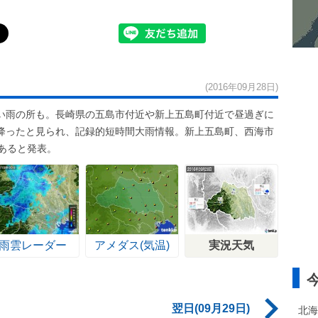
(2016年09月28日)
い雨の所も。長崎県の五島市付近や新上五島町付近で昼過ぎに
雨が降ったと見られ、記録的短時間大雨情報。新上五島町、西海市
あると発表。
雨雲レーダー
アメダス(気温)
実況天気
翌日(09月29日)
北海