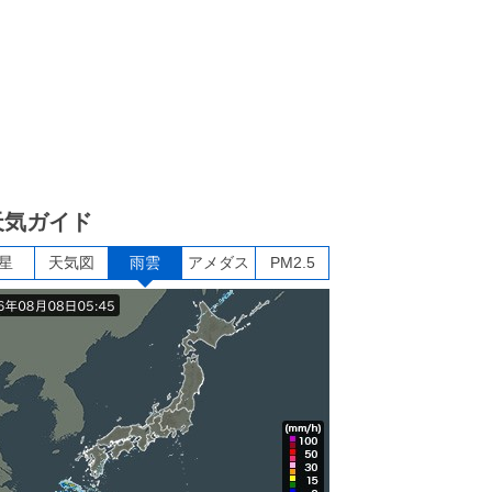
天気ガイド
星
天気図
雨雲
アメダス
PM2.5