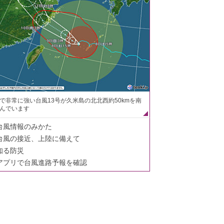
で非常に強い台風13号が久米島の北北西約50kmを南
んでいます
台風情報のみかた
台風の接近、上陸に備えて
知る防災
アプリで台風進路予報を確認