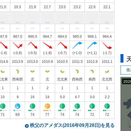
21.0
20.3
21.9
22.7
23.0
23.2
22.6
22.1
---
---
---
---
---
---
---
---
87.8
987.0
986.5
984.7
984.0
985.0
986.1
984.4
-1.4)
(-0.8)
(-0.5)
(-1.8)
(-0.7)
(+1.0)
(+1.1)
(-1.7)
014.6
1013.9
1013.0
1010.9
1010.5
1011.5
1012.8
1011.1
衛
北北東
西南西
北
北
北北東
西南西
南西
北北西
1
1
1
2
1
1
1
1
10
9
16
19
5.0
4.7
3.0
2.2
71
69
74
77
74
74
72
72
秩父のアメダス(2016年09月28日)を見る