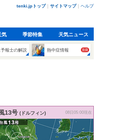
tenki.jpトップ
｜
サイトマップ
｜
ヘルプ
天気
季節特集
天気ニュース
象予報士の解説
熱中症情報
注目
風13号
(ドルフィン)
08日05:00現在