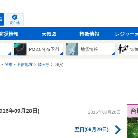
索
現在地
防災情報
天気図
指数情報
レジャー
PM2.5分布予測
地震情報
気
関東・甲信地方
埼玉県
秩父
台
2016年09月28日)
2016年09月28日
翌日(09月29日)