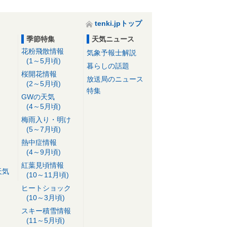
tenki.jpトップ
季節特集
天気ニュース
花粉飛散情報
気象予報士解説
(1～5月頃)
暮らしの話題
桜開花情報
放送局のニュース
(2～5月頃)
特集
GWの天気
(4～5月頃)
梅雨入り・明け
(5～7月頃)
熱中症情報
(4～9月頃)
紅葉見頃情報
天気
(10～11月頃)
ヒートショック
(10～3月頃)
スキー積雪情報
(11～5月頃)