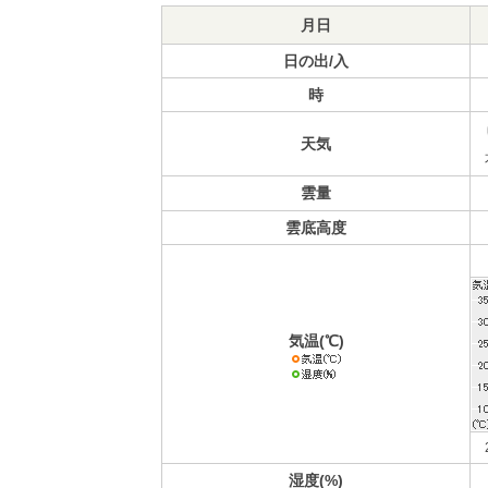
月日
日の出/入
時
天気
雲量
雲底高度
気温(℃)
湿度(%)