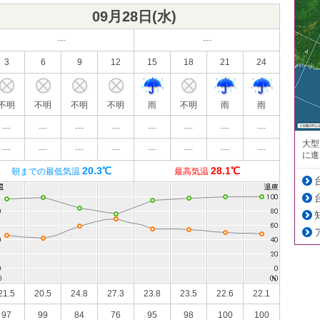
09月28日(
水
)
---
---
3
6
9
12
15
18
21
24
不明
不明
不明
不明
雨
不明
雨
雨
---
---
---
---
---
---
---
---
大型
---
---
---
---
---
---
---
---
に進
20.3℃
28.1℃
朝までの最低気温
最高気温
21.5
20.5
24.8
27.3
23.8
23.5
22.6
22.1
97
99
84
76
95
98
100
100