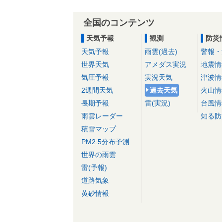
全国のコンテンツ
天気予報
観測
防災
天気予報
雨雲(過去)
警報・
世界天気
アメダス実況
地震情
気圧予報
実況天気
津波情
2週間天気
過去天気
火山情
長期予報
雷(実況)
台風情
雨雲レーダー
知る防
積雪マップ
PM2.5分布予測
世界の雨雲
雷(予報)
道路気象
黄砂情報