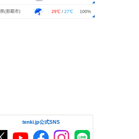
県(那覇市)
29℃
/
27℃
100%
tenki.jp公式SNS