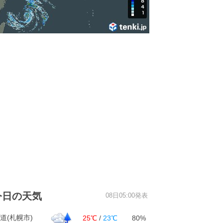
今日の天気
08日05:00発表
道(札幌市)
25℃
/
23℃
80%