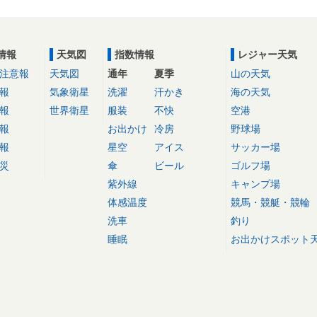
情報
天気図
指数情報
レジャー天気
注意報
天気図
通年
夏季
山の天気
報
気象衛星
洗濯
汗かき
海の天気
報
世界衛星
服装
不快
空港
報
お出かけ
冷房
野球場
報
星空
アイス
サッカー場
災
傘
ビール
ゴルフ場
紫外線
キャンプ場
体感温度
競馬・競艇・競輪
洗車
釣り
睡眠
お出かけスポット