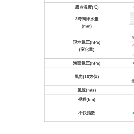
露点温度(℃)
3時間降水量
(mm)
9
現地気圧(hPa)
(変化量)
(
海面気圧(hPa)
1
風向(16方位)
風速(m/s)
視程(km)
不快指数