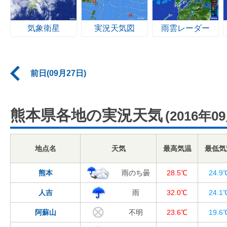
気象衛星
実況天気図
雨雲レーダー
前日(09月27日)
熊本県各地の実況天気
(2016年0
地点名
天気
最高気温
最低気
熊本
雨のち曇
28.5℃
24.9
人吉
雨
32.0℃
24.1
阿蘇山
不明
23.6℃
19.6