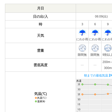
月日
日の出/入
06:09(出)
時
3
6
9
天気
にわか雨
にわか雨
にわか
雲量
隙間無
隙間無
9割以
200m
雲底高度
---
---
300m
2
朝までの最低気温
気温(℃)