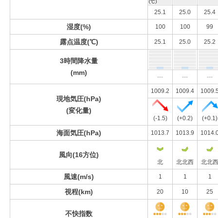
25.1
25.0
25.4
湿度(%)
100
100
99
露点温度(℃)
25.1
25.0
25.2
3時間降水量
(mm)
---
---
---
1009.2
1009.4
1009.
現地気圧(hPa)
(変化量)
(-1.5)
(+0.2)
(+0.1)
海面気圧(hPa)
1013.7
1013.9
1014.
風向(16方位)
北
北北西
北北
風速(m/s)
1
1
1
視程(km)
20
10
25
不快指数