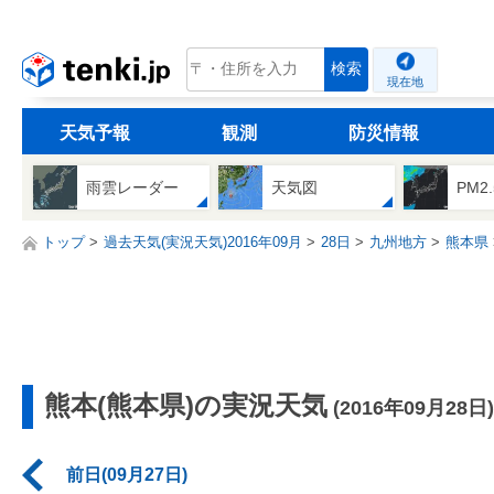
tenki.jp
検索
現在地
天気予報
観測
防災情報
雨雲レーダー
天気図
PM2
トップ
過去天気(実況天気)2016年09月
28日
九州地方
熊本県
熊本(熊本県)の実況天気
(2016年09月28日)
前日(09月27日)