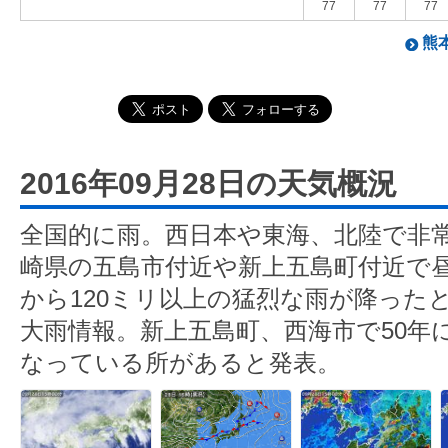
77
77
77
熊本
2016年09月28日の天気概況
全国的に雨。西日本や東海、北陸で非
崎県の五島市付近や新上五島町付近で昼
から120ミリ以上の猛烈な雨が降った
大雨情報。新上五島町、西海市で50年
なっている所があると発表。