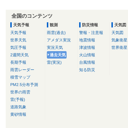
全国のコンテンツ
天気予報
観測
防災情報
天気図
天気予報
雨雲(過去)
警報・注意報
天気図
世界天気
アメダス実況
地震情報
気象衛星
気圧予報
実況天気
津波情報
世界衛星
2週間天気
過去天気
火山情報
長期予報
雷(実況)
台風情報
雨雲レーダー
知る防災
積雪マップ
PM2.5分布予測
世界の雨雲
雷(予報)
道路気象
黄砂情報