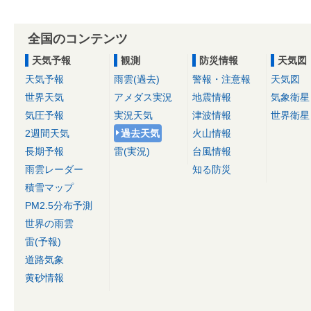
全国のコンテンツ
天気予報
観測
防災情報
天気図
天気予報
雨雲(過去)
警報・注意報
天気図
世界天気
アメダス実況
地震情報
気象衛星
気圧予報
実況天気
津波情報
世界衛星
2週間天気
過去天気
火山情報
長期予報
雷(実況)
台風情報
雨雲レーダー
知る防災
積雪マップ
PM2.5分布予測
世界の雨雲
雷(予報)
道路気象
黄砂情報