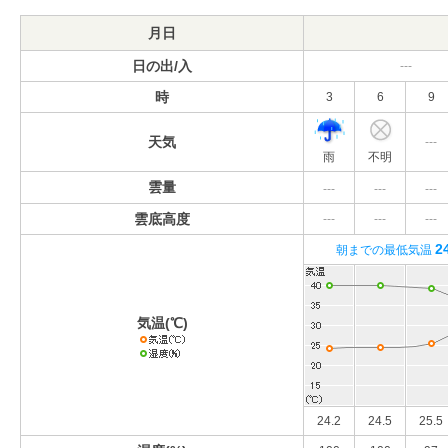
月日
日の出/入
---
時
3
6
9
天気
---
雨
不明
雲量
---
---
---
雲底高度
---
---
---
2
朝までの最低気温
気温(℃)
24.2
24.5
25.5