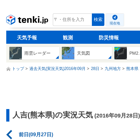
tenki.jp
検索
現在地
天気予報
観測
防災情報
雨雲レーダー
天気図
PM2
トップ
過去天気(実況天気)2016年09月
28日
九州地方
熊本県
人吉(熊本県)の実況天気
(2016年09月28日)
前日(09月27日)