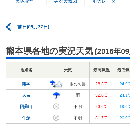
気象衛星
実況天気図
雨雲レーダー
前日(09月27日)
熊本県各地の実況天気
(2016年0
地点名
天気
最高気温
最低気
熊本
雨のち曇
28.5℃
24.9
人吉
雨
32.0℃
24.1
阿蘇山
不明
23.6℃
19.6
牛深
不明
31.7℃
26.0