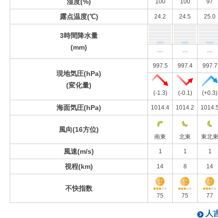
湿度(%)
100
100
97
露点温度(℃)
24.2
24.5
25.0
3時間降水量
(mm)
---
---
---
997.5
997.4
997.7
現地気圧(hPa)
(変化量)
(-1.3)
(-0.1)
(+0.3)
海面気圧(hPa)
1014.4
1014.2
1014.
風向(16方位)
南東
北東
東北
風速(m/s)
1
1
1
視程(km)
14
8
14
不快指数
75
75
77
人吉