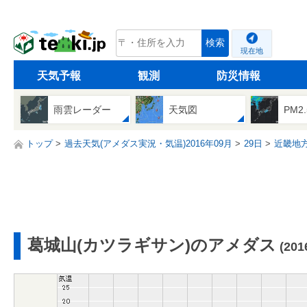
tenki.jp
検索
現在地
天気予報
観測
防災情報
雨雲レーダー
天気図
PM2
トップ
過去天気(アメダス実況・気温)2016年09月
29日
近畿地
葛城山(カツラギサン)のアメダス
(20