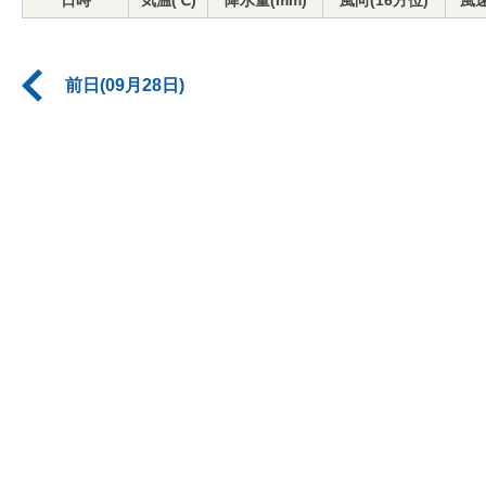
日時
気温(℃)
降水量(mm)
風向(16方位)
風速
前日(09月28日)