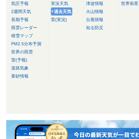
気圧予報
実況天気
津波情報
世界衛星
2週間天気
過去天気
火山情報
長期予報
雷(実況)
台風情報
雨雲レーダー
知る防災
積雪マップ
PM2.5分布予測
世界の雨雲
雷(予報)
道路気象
黄砂情報