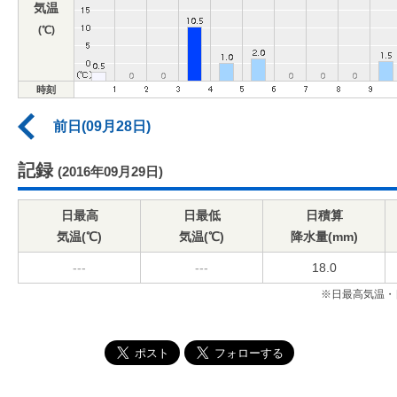
気温
(℃)
時刻
前日(09月28日)
記録
(2016年09月29日)
日最高
日最低
日積算
気温(℃)
気温(℃)
降水量(mm)
---
---
18.0
※日最高気温・