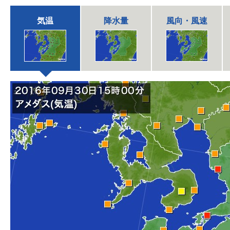
気温
降水量
風向・風速