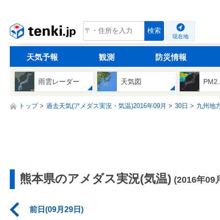
tenki.jp
検索
現在地
天気予報
観測
防災情報
雨雲レーダー
天気図
PM2
トップ
過去天気(アメダス実況・気温)2016年09月
30日
九州地
熊本県のアメダス実況(気温)
(2016年09
前日(09月29日)