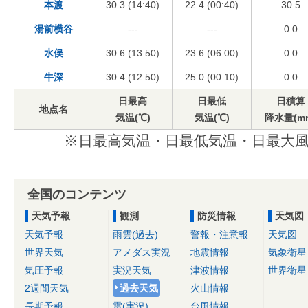
本渡
30.3 (14:40)
22.4 (00:40)
30.5
湯前横谷
---
---
0.0
水俣
30.6 (13:50)
23.6 (06:00)
0.0
牛深
30.4 (12:50)
25.0 (00:10)
0.0
日最高
日最低
日積算
地点名
気温(℃)
気温(℃)
降水量(m
※日最高気温・日最低気温・日最大風
全国のコンテンツ
天気予報
観測
防災情報
天気図
天気予報
雨雲(過去)
警報・注意報
天気図
世界天気
アメダス実況
地震情報
気象衛星
気圧予報
実況天気
津波情報
世界衛星
2週間天気
過去天気
火山情報
長期予報
雷(実況)
台風情報