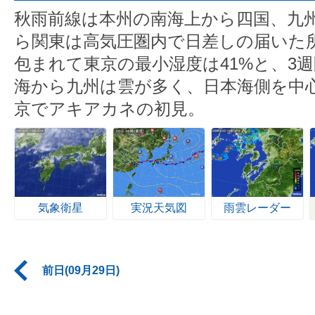
秋雨前線は本州の南海上から四国、九
ら関東は高気圧圏内で日差しの届いた
包まれて東京の最小湿度は41%と、3週
海から九州は雲が多く、日本海側を中
京でアキアカネの初見。
気象衛星
実況天気図
雨雲レーダー
前日(09月29日)