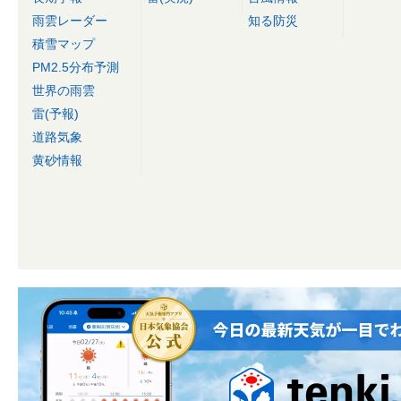
雨雲レーダー
知る防災
積雪マップ
PM2.5分布予測
世界の雨雲
雷(予報)
道路気象
黄砂情報