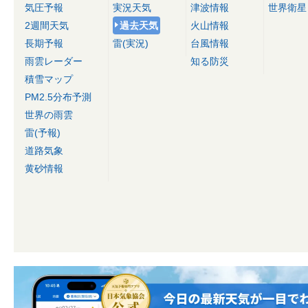
気圧予報
実況天気
津波情報
世界衛星
2週間天気
過去天気
火山情報
長期予報
雷(実況)
台風情報
雨雲レーダー
知る防災
積雪マップ
PM2.5分布予測
世界の雨雲
雷(予報)
道路気象
黄砂情報