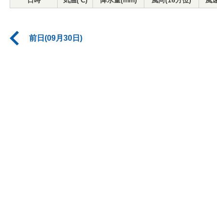
日時
気温(℃)
降水量(mm)
風向(16方位)
風速
前日(09月30日)