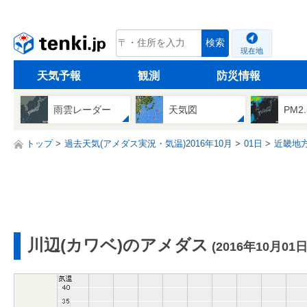
tenki.jp
検索
現在地
天気予報
観測
防災情報
雨雲レーダー
天気図
PM2
トップ
過去天気(アメダス実況・気温)2016年10月
01日
近畿地
川辺(カワベ)のアメダス
(2016年10月01日