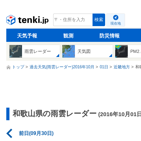
tenki.jp
検索
現在地
天気予報
観測
防災情報
雨雲レーダー
天気図
PM2
トップ
過去天気(雨雲レーダー)2016年10月
01日
近畿地方
和
和歌山県の雨雲レーダー
(2016年10月01日
前日(09月30日)