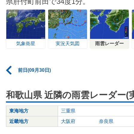
県肝付町前田で34度1分。
気象衛星
実況天気図
雨雲レーダー
前日(09月30日)
和歌山県 近隣の雨雲レーダー(実
東海地方
三重県
近畿地方
大阪府
奈良県