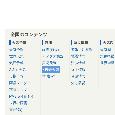
全国のコンテンツ
天気予報
観測
防災情報
天気図
天気予報
雨雲(過去)
警報・注意報
天気図
世界天気
アメダス実況
地震情報
気象衛星
気圧予報
実況天気
津波情報
世界衛星
2週間天気
過去天気
火山情報
長期予報
雷(実況)
台風情報
雨雲レーダー
知る防災
積雪マップ
PM2.5分布予測
世界の雨雲
雷(予報)