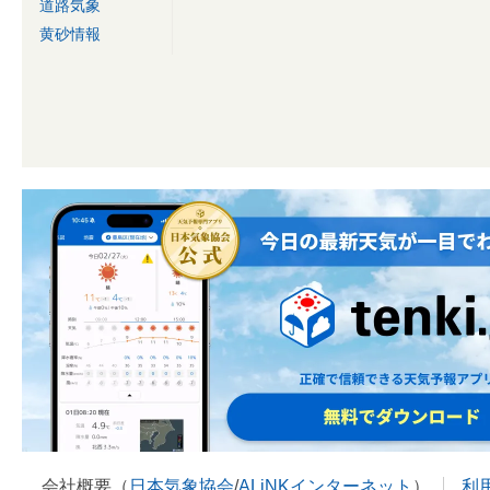
道路気象
黄砂情報
会社概要（
日本気象協会
/
ALiNKインターネット
）
利