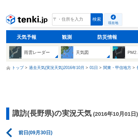
tenki.jp
検索
現在地
天気予報
観測
防災情報
雨雲レーダー
天気図
PM2
トップ
過去天気(実況天気)2016年10月
01日
関東・甲信地方
諏訪(長野県)の実況天気
(2016年10月01日)
前日(09月30日)