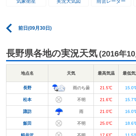
気象衛星
実況天気図
雨雲レーダー
前日(09月30日)
長野県各地の実況天気
(2016年1
地点名
天気
最高気温
最低気
長野
雨のち曇
21.5℃
15.0
松本
不明
21.6℃
15.7
諏訪
雨
21.0℃
16.0
飯田
不明
25.0℃
18.6
軽井沢
不明
17.6℃
11.5