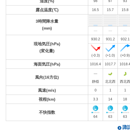
湿度(%)
98
97
93
露点温度(℃)
16.5
15.7
15.8
3時間降水量
(mm)
---
---
---
930.2
931.2
932.1
現地気圧(hPa)
(変化量)
(-0.3)
(+1.0)
(+0.9)
海面気圧(hPa)
1016.4
1017.7
1018.
風向(16方位)
静穏
北北西
西北
風速(m/s)
0
1
1
視程(km)
3.3
14
18
不快指数
64
63
63
諏訪