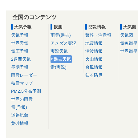
全国のコンテンツ
天気予報
観測
防災情報
天気図
天気予報
雨雲(過去)
警報・注意報
天気図
世界天気
アメダス実況
地震情報
気象衛星
気圧予報
実況天気
津波情報
世界衛星
2週間天気
過去天気
火山情報
長期予報
雷(実況)
台風情報
雨雲レーダー
知る防災
積雪マップ
PM2.5分布予測
世界の雨雲
雷(予報)
道路気象
黄砂情報