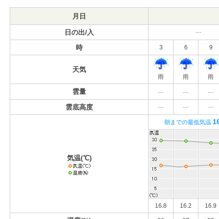
月日
日の出/入
---
時
3
6
9
天気
雨
雨
雨
雲量
---
---
---
雲底高度
---
---
---
1
朝までの最低気温
気温(℃)
16.8
16.2
16.9