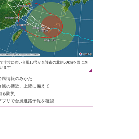
で非常に強い台風13号が名護市の北約50kmを西に進
います
台風情報のみかた
台風の接近、上陸に備えて
知る防災
アプリで台風進路予報を確認