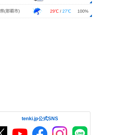
県(那覇市)
29℃
/
27℃
100%
tenki.jp公式SNS