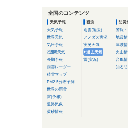
全国のコンテンツ
天気予報
観測
防災
天気予報
雨雲(過去)
警報・
世界天気
アメダス実況
地震情
気圧予報
実況天気
津波情
2週間天気
過去天気
火山情
長期予報
雷(実況)
台風情
雨雲レーダー
知る防
積雪マップ
PM2.5分布予測
世界の雨雲
雷(予報)
道路気象
黄砂情報