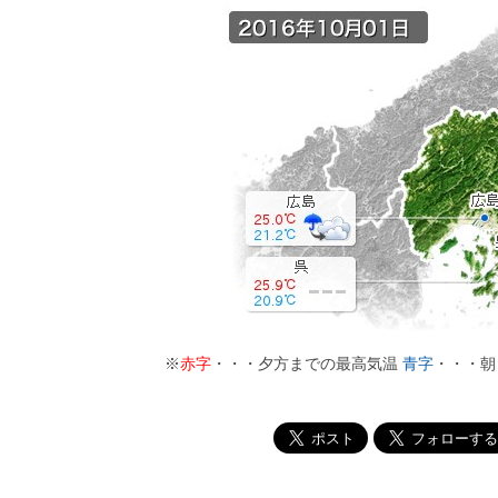
※
赤字
・・・夕方までの最高気温
青字
・・・朝