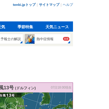
tenki.jpトップ
｜
サイトマップ
｜
ヘルプ
天気
季節特集
天気ニュース
象予報士の解説
熱中症情報
注目
風13号
(ドルフィン)
07日18:00現在