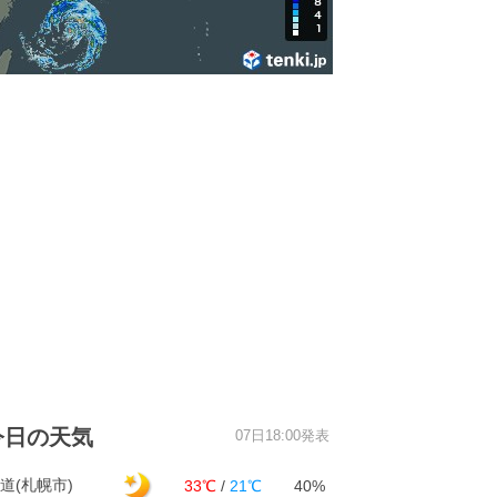
今日の天気
07日18:00発表
道(札幌市)
33℃
/
21℃
40%