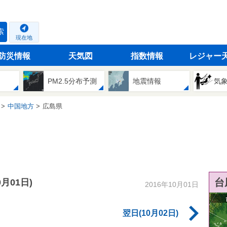
索
現在地
防災情報
天気図
指数情報
レジャー
PM2.5分布予測
地震情報
気
中国地方
広島県
台
0月01日)
2016年10月01日
翌日(10月02日)