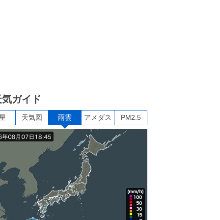
天気ガイド
星
天気図
雨雲
アメダス
PM2.5