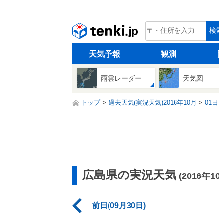
tenki.jp
検
天気予報
観測
雨雲レーダー
天気図
トップ
過去天気(実況天気)2016年10月
01日
広島県の実況天気
(2016年1
前日(09月30日)