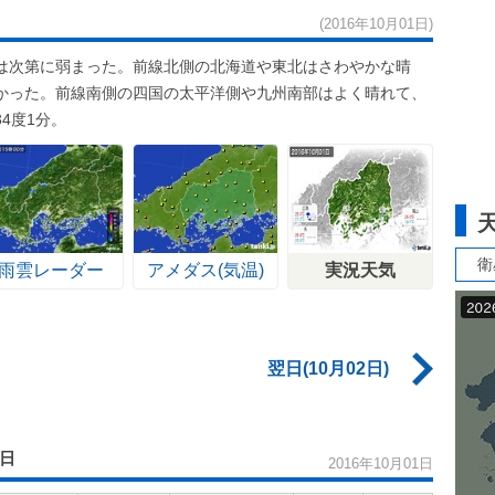
(2016年10月01日)
は次第に弱まった。前線北側の北海道や東北はさわやかな晴
かった。前線南側の四国の太平洋側や九州南部はよく晴れて、
4度1分。
衛
雨雲レーダー
アメダス(気温)
実況天気
翌日(10月02日)
1日
2016年10月01日