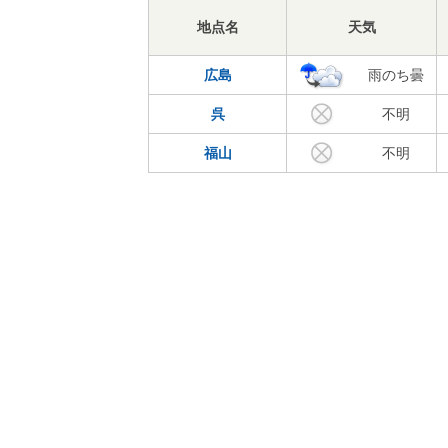
地点名
天気
広島
雨のち曇
呉
不明
福山
不明