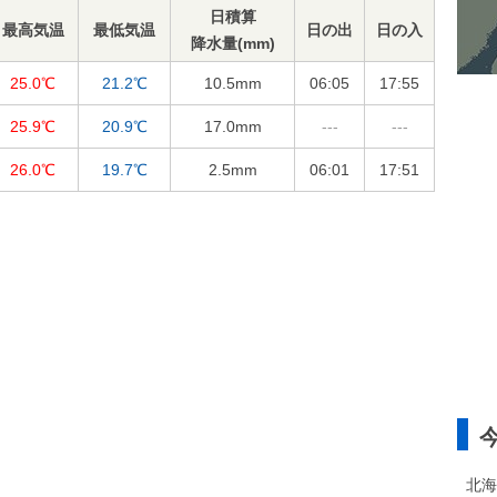
日積算
最高気温
最低気温
日の出
日の入
降水量(mm)
25.0℃
21.2℃
10.5
mm
06:05
17:55
25.9℃
20.9℃
17.0
mm
---
---
26.0℃
19.7℃
2.5
mm
06:01
17:51
北海