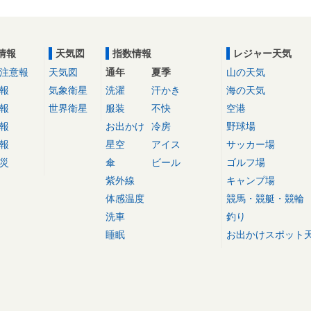
情報
天気図
指数情報
レジャー天気
注意報
天気図
通年
夏季
山の天気
報
気象衛星
洗濯
汗かき
海の天気
報
世界衛星
服装
不快
空港
報
お出かけ
冷房
野球場
報
星空
アイス
サッカー場
災
傘
ビール
ゴルフ場
紫外線
キャンプ場
体感温度
競馬・競艇・競輪
洗車
釣り
睡眠
お出かけスポット