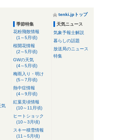
tenki.jpトップ
季節特集
天気ニュース
花粉飛散情報
気象予報士解説
(1～5月頃)
暮らしの話題
桜開花情報
放送局のニュース
(2～5月頃)
特集
GWの天気
(4～5月頃)
梅雨入り・明け
(5～7月頃)
熱中症情報
(4～9月頃)
紅葉見頃情報
天気
(10～11月頃)
ヒートショック
(10～3月頃)
スキー積雪情報
(11～5月頃)