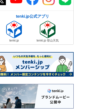
tenki.jp公式アプリ
tenki.jp
tenki.jp 登山天気