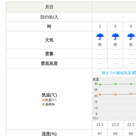
月日
日の出/入
---
時
3
6
9
天気
雨
雨
雨
雲量
---
---
---
雲底高度
---
---
---
2
朝までの最低気温
気温(℃)
21.1
21.0
21.5
湿度(%)
97
99
99