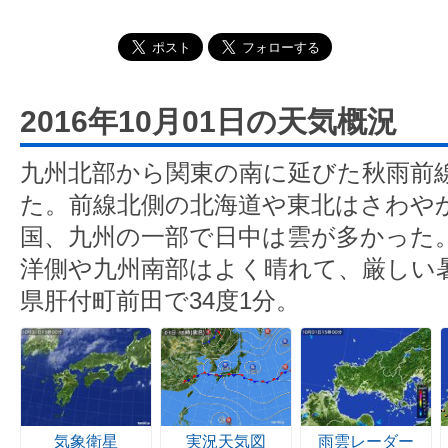
2016年10月01日の天気概況
九州北部から関東の南に延びた秋雨前
た。前線北側の北海道や東北はさわや
国、九州の一部で日中は雲が多かった
洋側や九州南部はよく晴れて、厳しい
県肝付町前田で34度1分。
気象衛星
実況天気図
雨雲レーダー