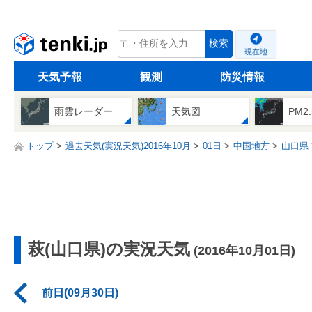
tenki.jp
検索
現在地
天気予報
観測
防災情報
雨雲レーダー
天気図
PM2
トップ
過去天気(実況天気)2016年10月
01日
中国地方
山口県
萩(山口県)の実況天気
(2016年10月01日)
前日(09月30日)