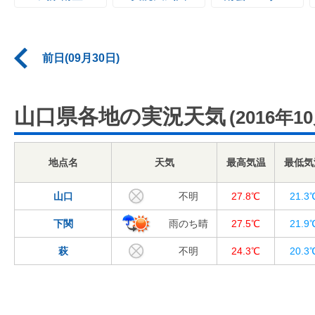
前日(09月30日)
山口県各地の実況天気
(2016年1
地点名
天気
最高気温
最低気
山口
不明
27.8℃
21.3
下関
雨のち晴
27.5℃
21.9
萩
不明
24.3℃
20.3