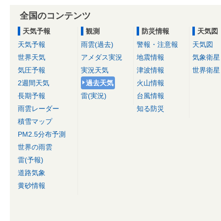
全国のコンテンツ
天気予報
観測
防災情報
天気図
天気予報
雨雲(過去)
警報・注意報
天気図
世界天気
アメダス実況
地震情報
気象衛星
気圧予報
実況天気
津波情報
世界衛星
2週間天気
過去天気
火山情報
長期予報
雷(実況)
台風情報
雨雲レーダー
知る防災
積雪マップ
PM2.5分布予測
世界の雨雲
雷(予報)
道路気象
黄砂情報