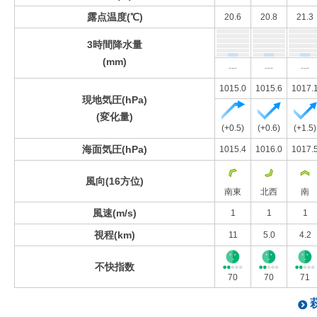
露点温度(℃)
20.6
20.8
21.3
3時間降水量
(mm)
---
---
---
1015.0
1015.6
1017.
現地気圧(hPa)
(変化量)
(+0.5)
(+0.6)
(+1.5)
海面気圧(hPa)
1015.4
1016.0
1017.
風向(16方位)
南東
北西
南
風速(m/s)
1
1
1
視程(km)
11
5.0
4.2
不快指数
70
70
71