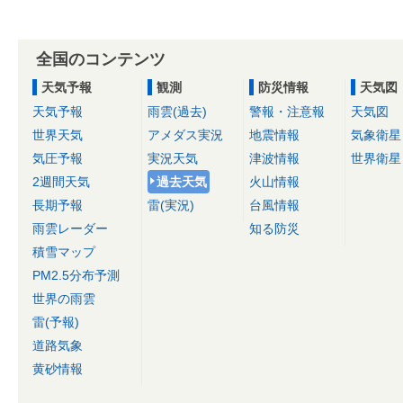
全国のコンテンツ
天気予報
観測
防災情報
天気図
天気予報
雨雲(過去)
警報・注意報
天気図
世界天気
アメダス実況
地震情報
気象衛星
気圧予報
実況天気
津波情報
世界衛星
2週間天気
過去天気
火山情報
長期予報
雷(実況)
台風情報
雨雲レーダー
知る防災
積雪マップ
PM2.5分布予測
世界の雨雲
雷(予報)
道路気象
黄砂情報