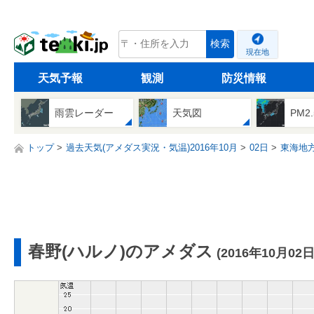
tenki.jp
検索
現在地
天気予報
観測
防災情報
雨雲レーダー
天気図
PM2
トップ
過去天気(アメダス実況・気温)2016年10月
02日
東海地
春野(ハルノ)のアメダス
(2016年10月02日