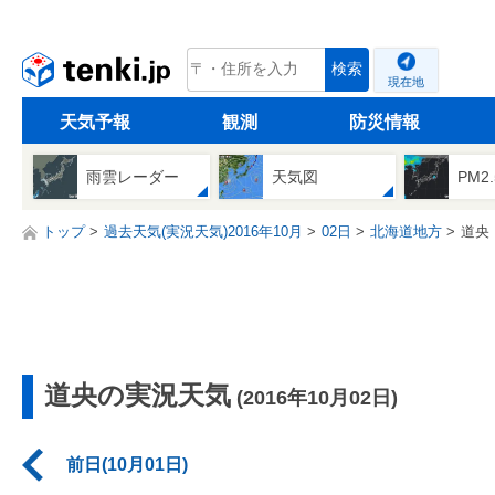
tenki.jp
検索
現在地
天気予報
観測
防災情報
雨雲レーダー
天気図
PM2
トップ
過去天気(実況天気)2016年10月
02日
北海道地方
道央
道央の実況天気
(2016年10月02日)
前日(10月01日)