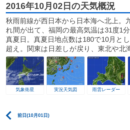
2016年10月02日の天気概況
秋雨前線が西日本から日本海へ北上。
れ間が出て、福岡の最高気温は31度1分
真夏日。真夏日地点数は180で10月とし
超え。関東は日差しが戻り、東北や北
気象衛星
実況天気図
雨雲レーダー
前日(10月01日)