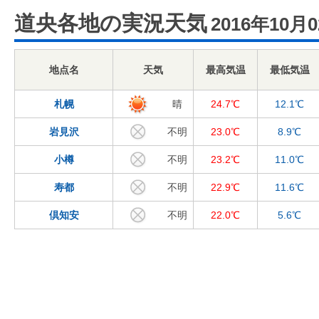
道央各地の実況天気
2016年10月
地点名
天気
最高気温
最低気温
札幌
晴
24.7℃
12.1℃
岩見沢
不明
23.0℃
8.9℃
小樽
不明
23.2℃
11.0℃
寿都
不明
22.9℃
11.6℃
倶知安
不明
22.0℃
5.6℃