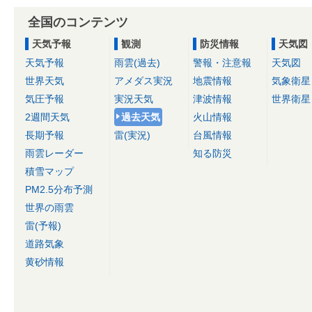
全国のコンテンツ
天気予報
観測
防災情報
天気図
天気予報
雨雲(過去)
警報・注意報
天気図
世界天気
アメダス実況
地震情報
気象衛星
気圧予報
実況天気
津波情報
世界衛星
2週間天気
過去天気
火山情報
長期予報
雷(実況)
台風情報
雨雲レーダー
知る防災
積雪マップ
PM2.5分布予測
世界の雨雲
雷(予報)
道路気象
黄砂情報