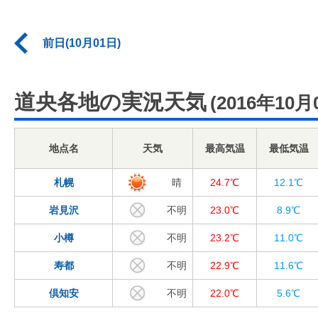
前日(10月01日)
道央各地の実況天気
(2016年10月
地点名
天気
最高気温
最低気温
札幌
晴
24.7℃
12.1℃
岩見沢
不明
23.0℃
8.9℃
小樽
不明
23.2℃
11.0℃
寿都
不明
22.9℃
11.6℃
倶知安
不明
22.0℃
5.6℃