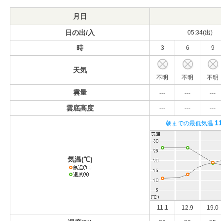
月日
日の出/入
05:34(出)
時
3
6
9
天気
不明
不明
不明
雲量
---
---
---
雲底高度
---
---
---
1
朝までの最低気温
気温(℃)
11.1
12.9
19.0