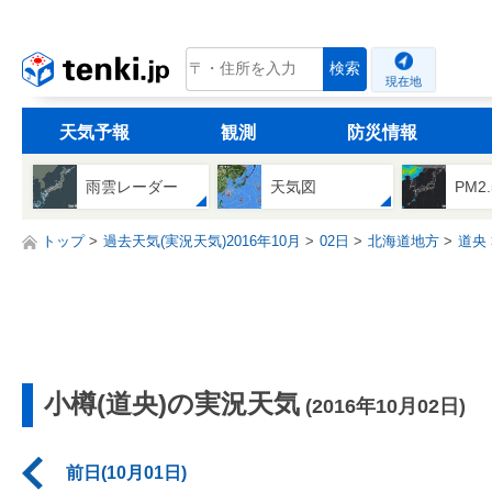
tenki.jp
検索
現在地
天気予報
観測
防災情報
雨雲レーダー
天気図
PM2
トップ
過去天気(実況天気)2016年10月
02日
北海道地方
道央
小樽(道央)の実況天気
(2016年10月02日)
前日(10月01日)