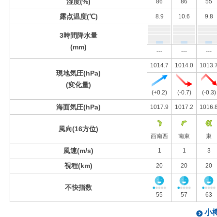
湿度(%)
86
86
55
露点温度(℃)
8.9
10.6
9.8
3時間降水量
(mm)
---
---
---
1014.7
1014.0
1013.
現地気圧(hPa)
(変化量)
(+0.2)
(-0.7)
(-0.3)
海面気圧(hPa)
1017.9
1017.2
1016.
風向(16方位)
西南西
南東
東
風速(m/s)
1
1
3
視程(km)
20
20
20
不快指数
55
57
63
小樽