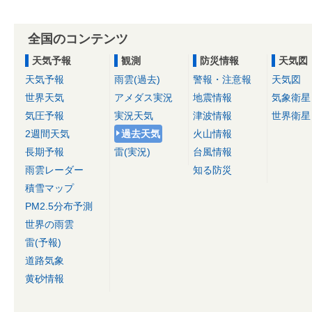
全国のコンテンツ
天気予報
観測
防災情報
天気図
天気予報
雨雲(過去)
警報・注意報
天気図
世界天気
アメダス実況
地震情報
気象衛星
気圧予報
実況天気
津波情報
世界衛星
2週間天気
過去天気
火山情報
長期予報
雷(実況)
台風情報
雨雲レーダー
知る防災
積雪マップ
PM2.5分布予測
世界の雨雲
雷(予報)
道路気象
黄砂情報