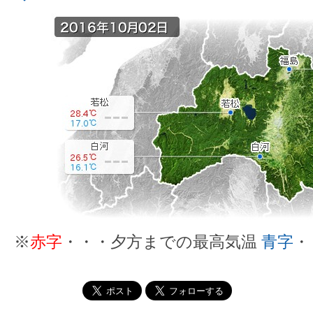
※
赤字
・・・夕方までの最高気温
青字
・