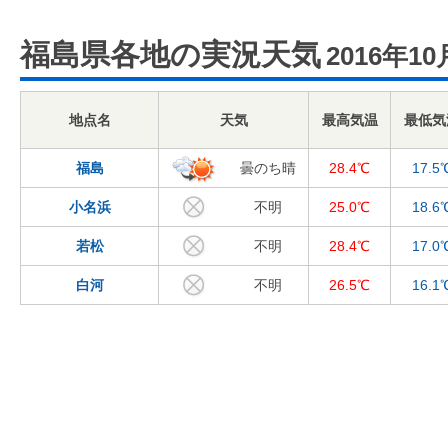
福島県各地の実況天気
2016年10
地点名
天気
最高気温
最低気
福島
曇のち晴
28.4℃
17.5
小名浜
不明
25.0℃
18.6
若松
不明
28.4℃
17.0
白河
不明
26.5℃
16.1