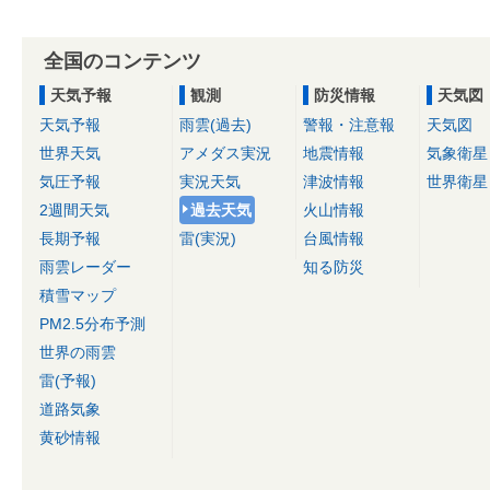
全国のコンテンツ
天気予報
観測
防災情報
天気図
天気予報
雨雲(過去)
警報・注意報
天気図
世界天気
アメダス実況
地震情報
気象衛星
気圧予報
実況天気
津波情報
世界衛星
2週間天気
過去天気
火山情報
長期予報
雷(実況)
台風情報
雨雲レーダー
知る防災
積雪マップ
PM2.5分布予測
世界の雨雲
雷(予報)
道路気象
黄砂情報