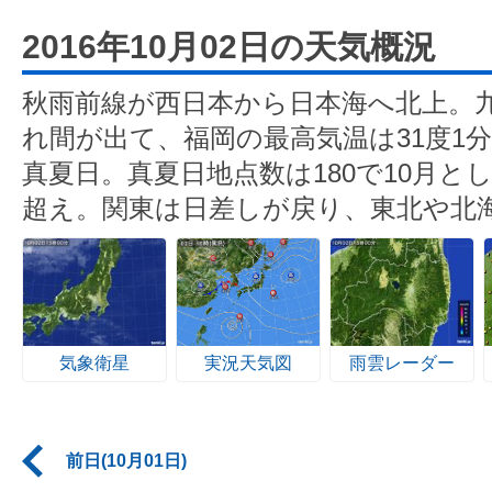
2016年10月02日の天気概況
秋雨前線が西日本から日本海へ北上。
れ間が出て、福岡の最高気温は31度1分
真夏日。真夏日地点数は180で10月とし
超え。関東は日差しが戻り、東北や北
気象衛星
実況天気図
雨雲レーダー
前日(10月01日)