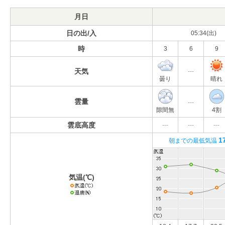
月日
日の出/入
05:34(出)
時
3
6
9
天気
---
曇り
晴れ
雲量
---
隙間無
4割
雲底高度
---
---
---
1
朝までの最低気温
気温(℃)