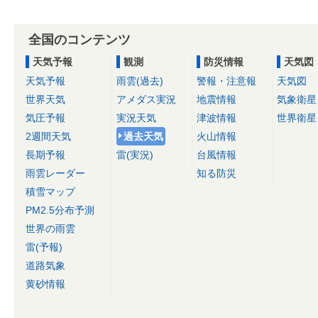
全国のコンテンツ
天気予報
観測
防災情報
天気図
天気予報
雨雲(過去)
警報・注意報
天気図
世界天気
アメダス実況
地震情報
気象衛星
気圧予報
実況天気
津波情報
世界衛星
2週間天気
過去天気
火山情報
長期予報
雷(実況)
台風情報
雨雲レーダー
知る防災
積雪マップ
PM2.5分布予測
世界の雨雲
雷(予報)
道路気象
黄砂情報