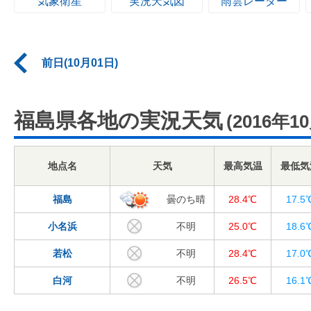
気象衛星
実況天気図
雨雲レーダー
前日(10月01日)
福島県各地の実況天気
(2016年1
地点名
天気
最高気温
最低気
福島
曇のち晴
28.4℃
17.5
小名浜
不明
25.0℃
18.6
若松
不明
28.4℃
17.0
白河
不明
26.5℃
16.1