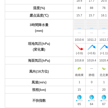
18.4
17.7
20.5
湿度(%)
84
88
76
露点温度(℃)
15.7
15.7
16.1
3時間降水量
(mm)
---
---
---
1010.6
1011.2
1012.
現地気圧(hPa)
(変化量)
(-0.6)
(+0.6)
(+1.1)
海面気圧(hPa)
1018.8
1019.4
1020.
風向(16方位)
南南東
静穏
北北
風速(m/s)
1
0
1
視程(km)
15
---
20
不快指数
65
64
67