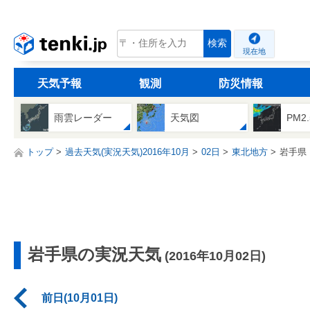
tenki.jp
検索
現在地
天気予報
観測
防災情報
雨雲レーダー
天気図
PM2
トップ
過去天気(実況天気)2016年10月
02日
東北地方
岩手県
岩手県の実況天気
(2016年10月02日)
前日(10月01日)