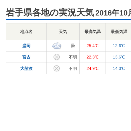
岩手県各地の実況天気
2016年10
地点名
天気
最高気温
最低気温
盛岡
曇
25.4℃
12.6℃
宮古
不明
22.3℃
13.6℃
大船渡
不明
24.9℃
14.3℃