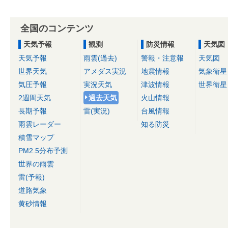
全国のコンテンツ
天気予報
観測
防災情報
天気図
天気予報
雨雲(過去)
警報・注意報
天気図
世界天気
アメダス実況
地震情報
気象衛星
気圧予報
実況天気
津波情報
世界衛星
2週間天気
過去天気
火山情報
長期予報
雷(実況)
台風情報
雨雲レーダー
知る防災
積雪マップ
PM2.5分布予測
世界の雨雲
雷(予報)
道路気象
黄砂情報