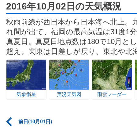
2016年10月02日の天気概況
秋雨前線が西日本から日本海へ北上。
れ間が出て、福岡の最高気温は31度1分
真夏日。真夏日地点数は180で10月とし
超え。関東は日差しが戻り、東北や北
気象衛星
実況天気図
雨雲レーダー
前日(10月01日)