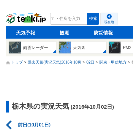
tenki.jp
検索
現在地
天気予報
観測
防災情報
雨雲レーダー
天気図
PM2
トップ
過去天気(実況天気)2016年10月
02日
関東・甲信地方
栃木県の実況天気
(2016年10月02日)
前日(10月01日)