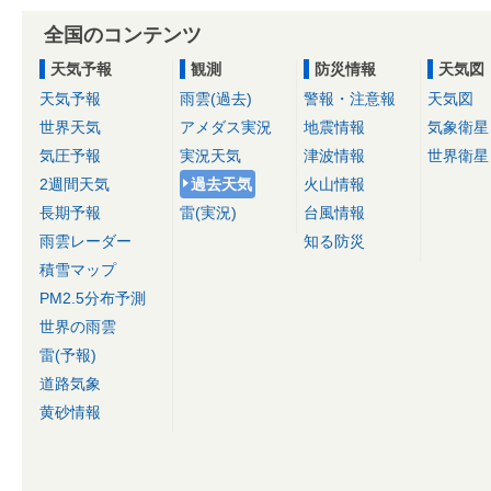
全国のコンテンツ
天気予報
観測
防災情報
天気図
天気予報
雨雲(過去)
警報・注意報
天気図
世界天気
アメダス実況
地震情報
気象衛星
気圧予報
実況天気
津波情報
世界衛星
2週間天気
過去天気
火山情報
長期予報
雷(実況)
台風情報
雨雲レーダー
知る防災
積雪マップ
PM2.5分布予測
世界の雨雲
雷(予報)
道路気象
黄砂情報