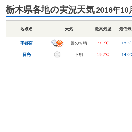
栃木県各地の実況天気
2016年10
地点名
天気
最高気温
最低気
宇都宮
曇のち晴
27.7℃
18.3
日光
不明
19.7℃
14.0