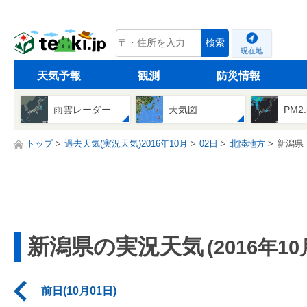
tenki.jp
検索
現在地
天気予報
観測
防災情報
雨雲レーダー
天気図
PM2
トップ
過去天気(実況天気)2016年10月
02日
北陸地方
新潟県
新潟県の実況天気
(2016年10
前日(10月01日)