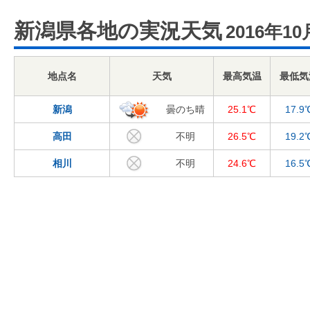
新潟県各地の実況天気
2016年10
地点名
天気
最高気温
最低気
新潟
曇のち晴
25.1℃
17.9
高田
不明
26.5℃
19.2
相川
不明
24.6℃
16.5