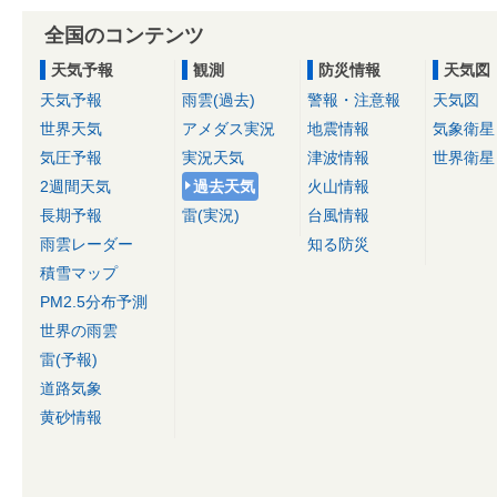
全国のコンテンツ
天気予報
観測
防災情報
天気図
天気予報
雨雲(過去)
警報・注意報
天気図
世界天気
アメダス実況
地震情報
気象衛星
気圧予報
実況天気
津波情報
世界衛星
2週間天気
過去天気
火山情報
長期予報
雷(実況)
台風情報
雨雲レーダー
知る防災
積雪マップ
PM2.5分布予測
世界の雨雲
雷(予報)
道路気象
黄砂情報