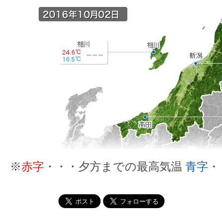
※
赤字
・・・夕方までの最高気温
青字
・