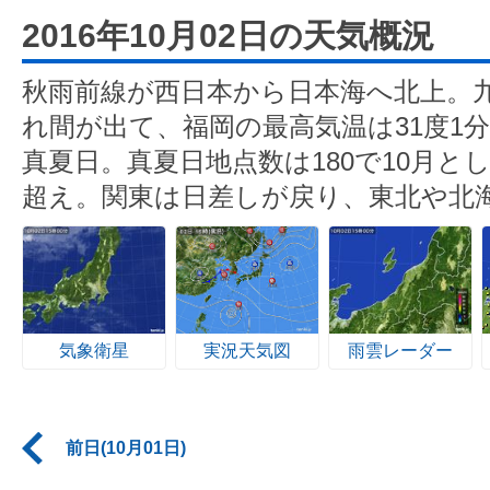
2016年10月02日の天気概況
秋雨前線が西日本から日本海へ北上。
れ間が出て、福岡の最高気温は31度1分
真夏日。真夏日地点数は180で10月とし
超え。関東は日差しが戻り、東北や北
気象衛星
実況天気図
雨雲レーダー
前日(10月01日)