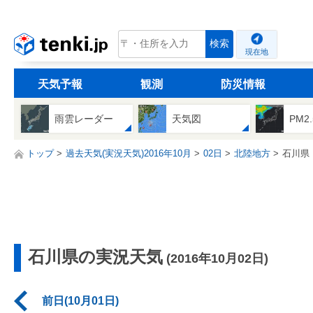
tenki.jp
検索
現在地
天気予報
観測
防災情報
雨雲レーダー
天気図
PM2
トップ
過去天気(実況天気)2016年10月
02日
北陸地方
石川県
石川県の実況天気
(2016年10月02日)
前日(10月01日)