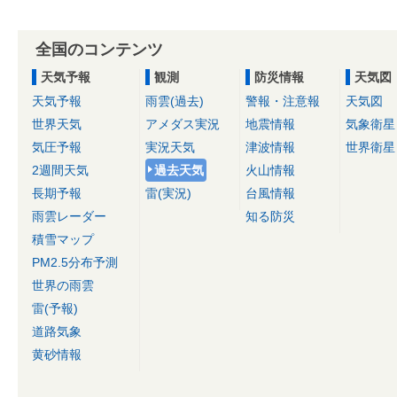
全国のコンテンツ
天気予報
観測
防災情報
天気図
天気予報
雨雲(過去)
警報・注意報
天気図
世界天気
アメダス実況
地震情報
気象衛星
気圧予報
実況天気
津波情報
世界衛星
2週間天気
過去天気
火山情報
長期予報
雷(実況)
台風情報
雨雲レーダー
知る防災
積雪マップ
PM2.5分布予測
世界の雨雲
雷(予報)
道路気象
黄砂情報