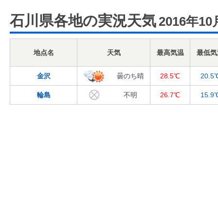
石川県各地の実況天気
2016年10
地点名
天気
最高気温
最低気
金沢
曇のち晴
28.5℃
20.5
輪島
不明
26.7℃
15.9