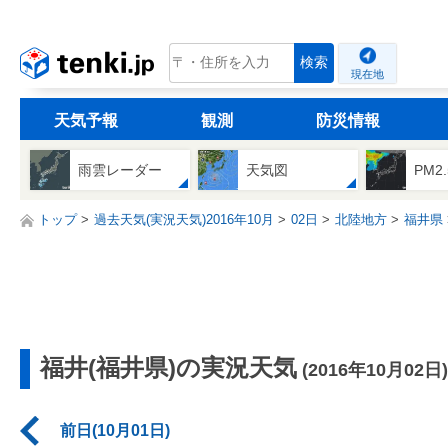
tenki.jp
検索
現在地
天気予報
観測
防災情報
雨雲レーダー
天気図
PM2
トップ
過去天気(実況天気)2016年10月
02日
北陸地方
福井県
福井(福井県)の実況天気
(2016年10月02日)
前日(10月01日)