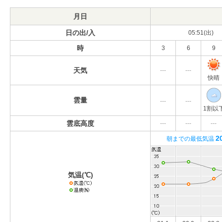
月日
日の出/入
05:51(出)
時
3
6
9
天気
---
---
快晴
雲量
---
---
1割以
雲底高度
---
---
---
2
朝までの最低気温
気温(℃)