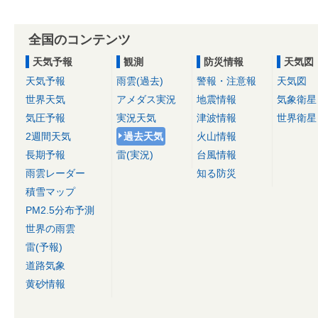
全国のコンテンツ
天気予報
観測
防災情報
天気図
天気予報
雨雲(過去)
警報・注意報
天気図
世界天気
アメダス実況
地震情報
気象衛星
気圧予報
実況天気
津波情報
世界衛星
2週間天気
過去天気
火山情報
長期予報
雷(実況)
台風情報
雨雲レーダー
知る防災
積雪マップ
PM2.5分布予測
世界の雨雲
雷(予報)
道路気象
黄砂情報