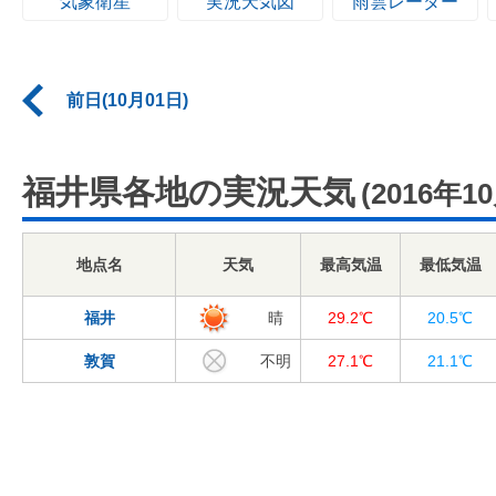
気象衛星
実況天気図
雨雲レーダー
前日(10月01日)
福井県各地の実況天気
(2016年1
地点名
天気
最高気温
最低気温
福井
晴
29.2℃
20.5℃
敦賀
不明
27.1℃
21.1℃