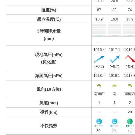
21.1
20.9
23.8
湿度(%)
87
89
74
露点温度(℃)
18.9
19.0
18.9
3時間降水量
(mm)
---
---
---
1016.4
1017.1
1016.
現地気圧(hPa)
(変化量)
(+0.2)
(+0.7)
(-0.4)
海面気圧(hPa)
1018.4
1019.1
1018.
風向(16方位)
南南西
南
南南
風速(m/s)
1
1
2
視程(km)
---
---
20
不快指数
69
69
71