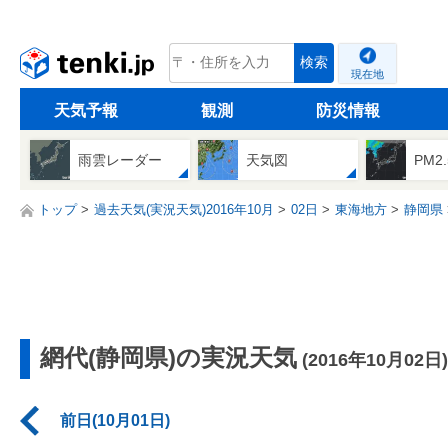
tenki.jp
検索
現在地
天気予報
観測
防災情報
雨雲レーダー
天気図
PM2
トップ
過去天気(実況天気)2016年10月
02日
東海地方
静岡県
網代(静岡県)の実況天気
(2016年10月02日)
前日(10月01日)