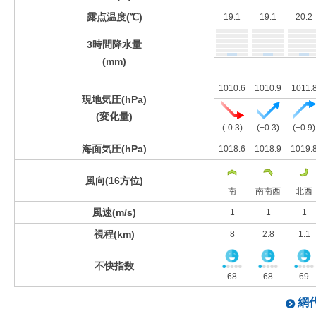
露点温度(℃)
19.1
19.1
20.2
3時間降水量
(mm)
---
---
---
1010.6
1010.9
1011.
現地気圧(hPa)
(変化量)
(-0.3)
(+0.3)
(+0.9)
海面気圧(hPa)
1018.6
1018.9
1019.
風向(16方位)
南
南南西
北西
風速(m/s)
1
1
1
視程(km)
8
2.8
1.1
不快指数
68
68
69
網代