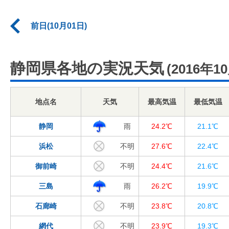
前日(10月01日)
静岡県各地の実況天気
(2016年1
地点名
天気
最高気温
最低気温
静岡
雨
24.2℃
21.1℃
浜松
不明
27.6℃
22.4℃
御前崎
不明
24.4℃
21.6℃
三島
雨
26.2℃
19.9℃
石廊崎
不明
23.8℃
20.8℃
網代
不明
23.9℃
19.3℃