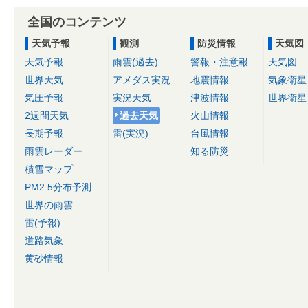
全国のコンテンツ
天気予報
観測
防災情報
天気図
天気予報
雨雲(過去)
警報・注意報
天気図
世界天気
アメダス実況
地震情報
気象衛星
気圧予報
実況天気
津波情報
世界衛星
2週間天気
過去天気
火山情報
長期予報
雷(実況)
台風情報
雨雲レーダー
知る防災
積雪マップ
PM2.5分布予測
世界の雨雲
雷(予報)
道路気象
黄砂情報