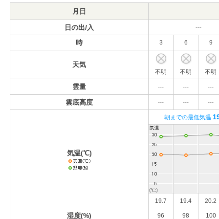
月日
日の出/入
---
時
3
6
9
天気
不明
不明
不明
雲量
---
---
---
雲底高度
---
---
---
1
朝までの最低気温
気温(℃)
19.7
19.4
20.2
湿度(%)
96
98
100