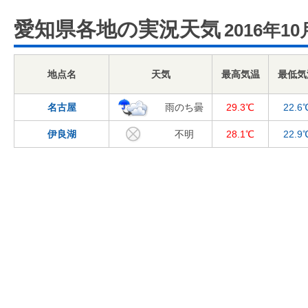
愛知県各地の実況天気
2016年10
地点名
天気
最高気温
最低気
名古屋
雨のち曇
29.3℃
22.6
伊良湖
不明
28.1℃
22.9