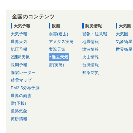
全国のコンテンツ
天気予報
観測
防災情報
天気図
天気予報
雨雲(過去)
警報・注意報
天気図
世界天気
アメダス実況
地震情報
気象衛星
気圧予報
実況天気
津波情報
世界衛星
2週間天気
過去天気
火山情報
長期予報
雷(実況)
台風情報
雨雲レーダー
知る防災
積雪マップ
PM2.5分布予測
世界の雨雲
雷(予報)
道路気象
黄砂情報