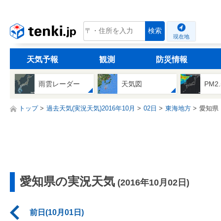
tenki.jp
検索
現在地
天気予報
観測
防災情報
雨雲レーダー
天気図
PM2
トップ
過去天気(実況天気)2016年10月
02日
東海地方
愛知県
愛知県の実況天気
(2016年10月02日)
前日(10月01日)