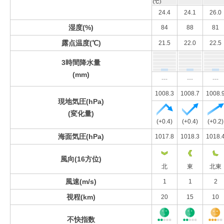
24.4
24.1
26.0
湿度(%)
84
88
81
露点温度(℃)
21.5
22.0
22.5
3時間降水量
(mm)
---
---
---
1008.3
1008.7
1008.
現地気圧(hPa)
(変化量)
(+0.4)
(+0.4)
(+0.2)
海面気圧(hPa)
1017.8
1018.3
1018.
風向(16方位)
北
東
北東
風速(m/s)
1
1
2
視程(km)
20
15
10
不快指数