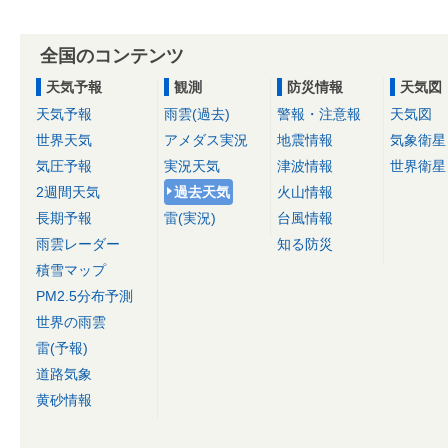
全国のコンテンツ
天気予報
観測
防災情報
天気図
天気予報
雨雲(過去)
警報・注意報
天気図
世界天気
アメダス実況
地震情報
気象衛星
気圧予報
実況天気
津波情報
世界衛星
2週間天気
過去天気
火山情報
長期予報
雷(実況)
台風情報
雨雲レーダー
知る防災
積雪マップ
PM2.5分布予測
世界の雨雲
雷(予報)
道路気象
黄砂情報