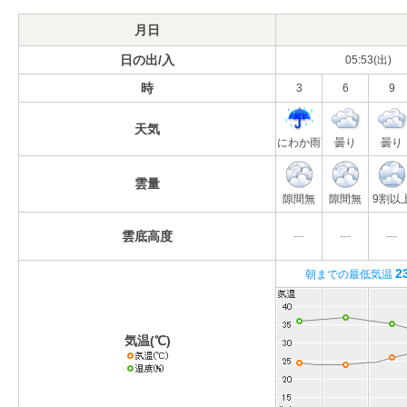
月日
日の出/入
05:53(出)
時
3
6
9
天気
にわか雨
曇り
曇り
雲量
隙間無
隙間無
9割以
雲底高度
---
---
---
2
朝までの最低気温
気温(℃)