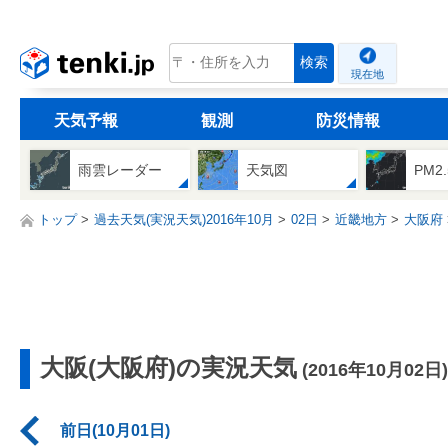
tenki.jp
検索
現在地
天気予報
観測
防災情報
雨雲レーダー
天気図
PM2
トップ
過去天気(実況天気)2016年10月
02日
近畿地方
大阪府
大阪(大阪府)の実況天気
(2016年10月02日)
前日(10月01日)