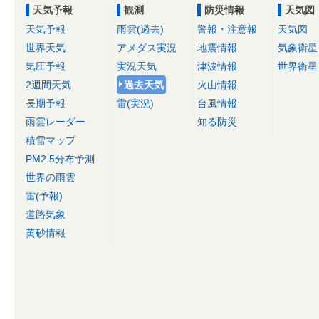
天気予報
観測
防災情報
天気図
天気予報
雨雲(過去)
警報・注意報
天気図
世界天気
アメダス実況
地震情報
気象衛星
気圧予報
実況天気
津波情報
世界衛星
2週間天気
過去天気
火山情報
長期予報
雷(実況)
台風情報
雨雲レーダー
知る防災
積雪マップ
PM2.5分布予測
世界の雨雲
雷(予報)
道路気象
黄砂情報