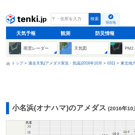
tenki.jp
検索
現在地
天気予報
観測
防災情報
雨雲レーダー
天気図
PM2
トップ
過去天気(アメダス実況・気温)2016年10月
03日
東北地
小名浜(オナハマ)のアメダス
(2016年10