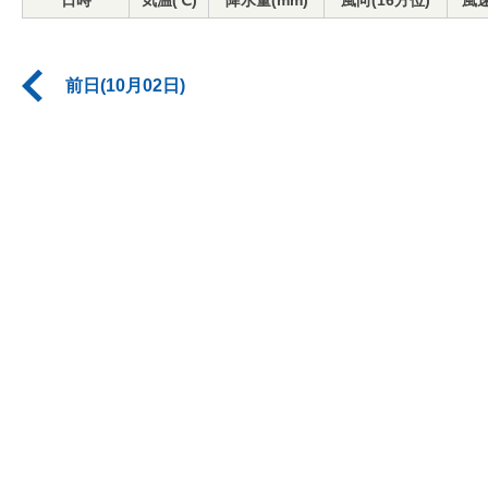
日時
気温(℃)
降水量(mm)
風向(16方位)
風速
前日(10月02日)