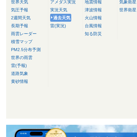
世界天気
アメダス実況
地震情報
気象衛星
気圧予報
実況天気
津波情報
世界衛星
2週間天気
過去天気
火山情報
長期予報
雷(実況)
台風情報
雨雲レーダー
知る防災
積雪マップ
PM2.5分布予測
世界の雨雲
雷(予報)
道路気象
黄砂情報