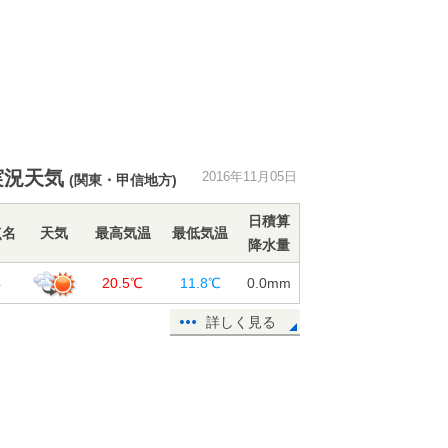
実況天気
2016年11月05日
(関東・甲信地方)
日積算
点名
天気
最高気温
最低気温
降水量
浜
20.5℃
11.8℃
0.0
mm
詳しく見る