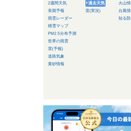
2週間天気
過去天気
火山情
長期予報
雷(実況)
台風情
雨雲レーダー
知る防
積雪マップ
PM2.5分布予測
世界の雨雲
雷(予報)
道路気象
黄砂情報