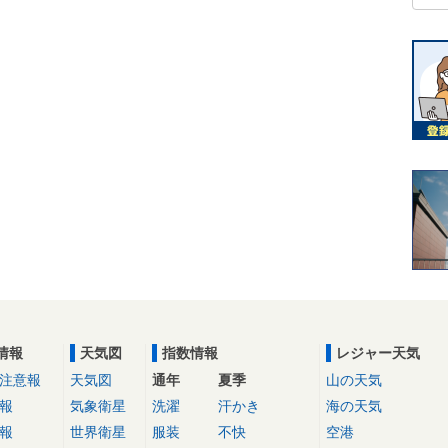
情報
天気図
指数情報
レジャー天気
注意報
天気図
通年
夏季
山の天気
報
気象衛星
洗濯
汗かき
海の天気
報
世界衛星
服装
不快
空港