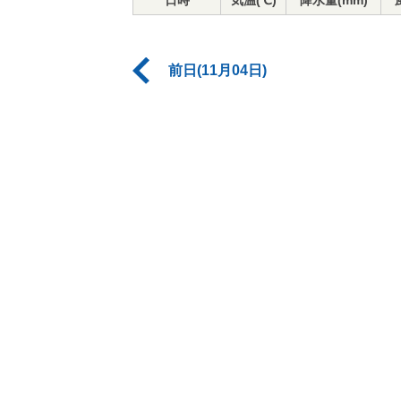
日時
気温(℃)
降水量(mm)
前日(11月04日)