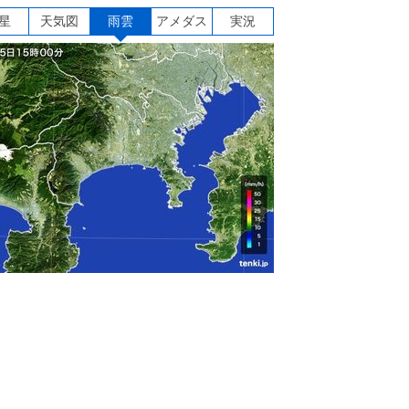
星
天気図
雨雲
アメダス
実況