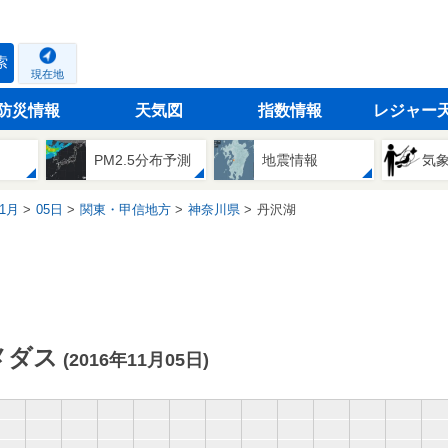
索
現在地
防災情報
天気図
指数情報
レジャー
PM2.5分布予測
地震情報
気
1月
05日
関東・甲信地方
神奈川県
丹沢湖
メダス
(2016年11月05日)