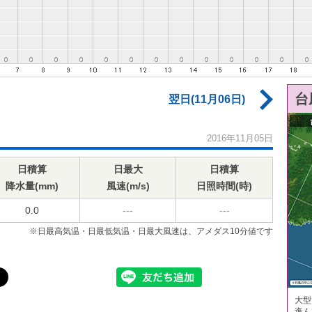
台
翌日(11月06日)
2016年11月05日
日積算
日最大
日積算
降水量(mm)
風速(m/s)
日照時間(時)
0.0
---
---
※日最高気温・日最低気温・日最大風速は、アメダス10分値です
大型
進ん