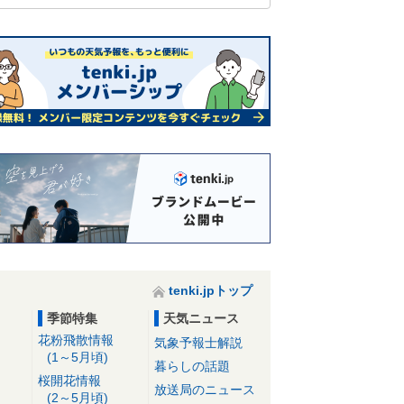
tenki.jpトップ
季節特集
天気ニュース
花粉飛散情報
気象予報士解説
(1～5月頃)
暮らしの話題
桜開花情報
放送局のニュース
(2～5月頃)