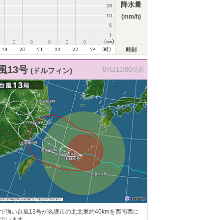
降水量
(mm/h)
時刻
風13号
(ドルフィン)
07日13:00現在
で強い台風13号が名護市の北北東約40kmを西南西に
でいます