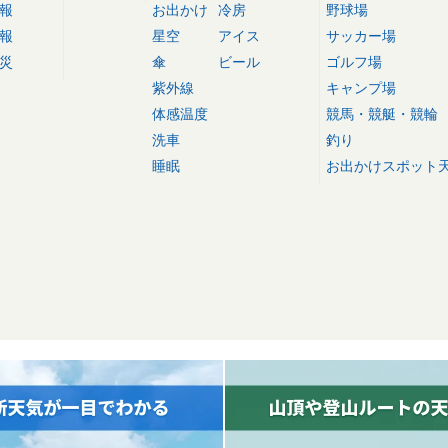
報
お出かけ
冷房
野球場
報
星空
アイス
サッカー場
災
傘
ビール
ゴルフ場
紫外線
キャンプ場
体感温度
競馬・競艇・競輪
洗車
釣り
睡眠
お出かけスポット