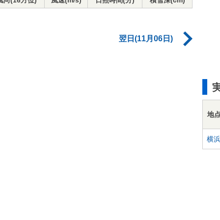
風向(16方位)
風速(m/s)
日照時間(分)
積雪深(cm)
翌日(11月06日)
地
横