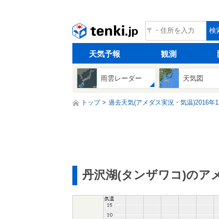
tenki.jp
検
天気予報
観測
雨雲レーダー
天気図
トップ
過去天気(アメダス実況・気温)2016年1
丹沢湖(タンザワコ)のア