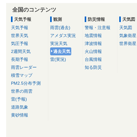
全国のコンテンツ
天気予報
観測
防災情報
天気図
天気予報
雨雲(過去)
警報・注意報
天気図
世界天気
アメダス実況
地震情報
気象衛星
気圧予報
実況天気
津波情報
世界衛星
2週間天気
過去天気
火山情報
長期予報
雷(実況)
台風情報
雨雲レーダー
知る防災
積雪マップ
PM2.5分布予測
世界の雨雲
雷(予報)
道路気象
黄砂情報