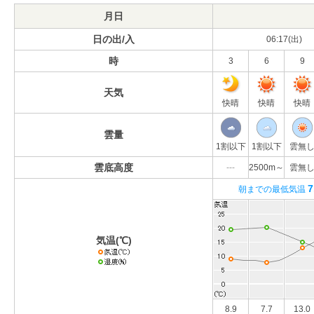
月日
日の出/入
06:17(出)
時
3
6
9
天気
快晴
快晴
快晴
雲量
1割以下
1割以下
雲無
雲底高度
---
2500m～
雲無
7
朝までの最低気温
気温(℃)
8.9
7.7
13.0