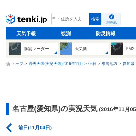
tenki.jp
検索
現在地
天気予報
観測
防災情報
雨雲レーダー
天気図
PM2
トップ
過去天気(実況天気)2016年11月
05日
東海地方
愛知県
名古屋(愛知県)の実況天気
(2016年11月0
前日(11月04日)