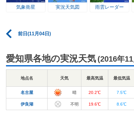
気象衛星
実況天気図
雨雲レーダー
前日(11月04日)
愛知県各地の実況天気
(2016年1
地点名
天気
最高気温
最低気温
名古屋
晴
20.2℃
7.5℃
伊良湖
不明
19.6℃
8.6℃