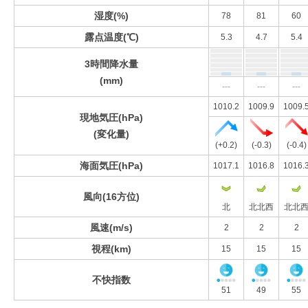
湿度(%)
78
81
60
露点温度(℃)
5.3
4.7
5.4
3時間降水量
(mm)
---
---
---
1010.2
1009.9
1009.
現地気圧(hPa)
(変化量)
(+0.2)
(-0.3)
(-0.4)
海面気圧(hPa)
1017.1
1016.8
1016.
風向(16方位)
北
北北西
北北
風速(m/s)
2
2
2
視程(km)
15
15
15
不快指数
51
49
55