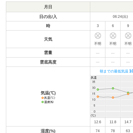
月日
日の出/入
06:24(出)
時
3
6
9
天気
不明
不明
不明
雲量
---
---
---
雲底高度
---
---
---
1
朝までの最低気温
気温(℃)
12.6
11.8
14.7
湿度(%)
74
78
63