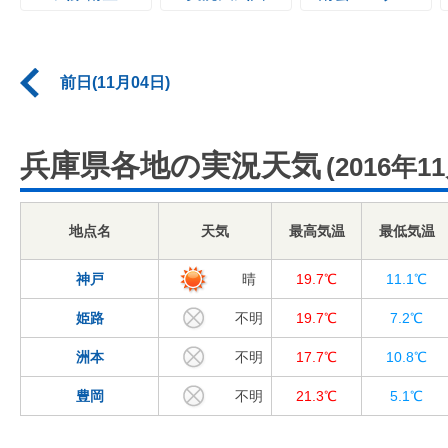
前日(11月04日)
兵庫県各地の実況天気
(2016年1
地点名
天気
最高気温
最低気温
神戸
晴
19.7℃
11.1℃
姫路
不明
19.7℃
7.2℃
洲本
不明
17.7℃
10.8℃
豊岡
不明
21.3℃
5.1℃