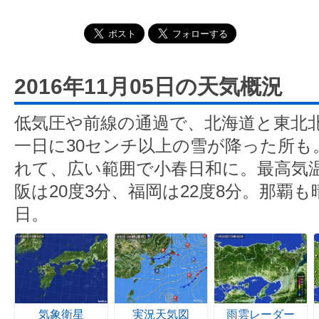
2016年11月05日の天気概況
低気圧や前線の通過で、北海道と東北
一日に30センチ以上の雪が降った所も
れて、広い範囲で小春日和に。最高気温
阪は20度3分、福岡は22度8分。那覇
日。
気象衛星
実況天気図
雨雲レーダー