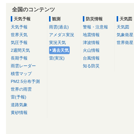
全国のコンテンツ
天気予報
観測
防災情報
天気図
天気予報
雨雲(過去)
警報・注意報
天気図
世界天気
アメダス実況
地震情報
気象衛星
気圧予報
実況天気
津波情報
世界衛星
2週間天気
過去天気
火山情報
長期予報
雷(実況)
台風情報
雨雲レーダー
知る防災
積雪マップ
PM2.5分布予測
世界の雨雲
雷(予報)
道路気象
黄砂情報