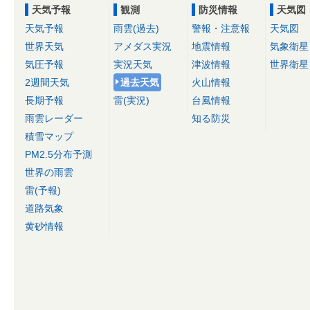
天気予報
観測
防災情報
天気図
天気予報
雨雲(過去)
警報・注意報
天気図
世界天気
アメダス実況
地震情報
気象衛星
気圧予報
実況天気
津波情報
世界衛星
2週間天気
過去天気
火山情報
長期予報
雷(実況)
台風情報
雨雲レーダー
知る防災
積雪マップ
PM2.5分布予測
世界の雨雲
雷(予報)
道路気象
黄砂情報