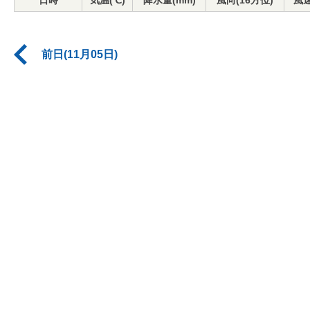
日時
気温(℃)
降水量(mm)
風向(16方位)
風速
前日(11月05日)