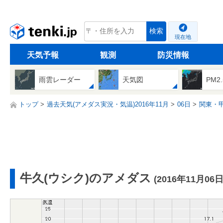
tenki.jp
検索
現在地
天気予報
観測
防災情報
雨雲レーダー
天気図
PM2
トップ
過去天気(アメダス実況・気温)2016年11月
06日
関東・
牛久(ウシク)のアメダス
(2016年11月06日