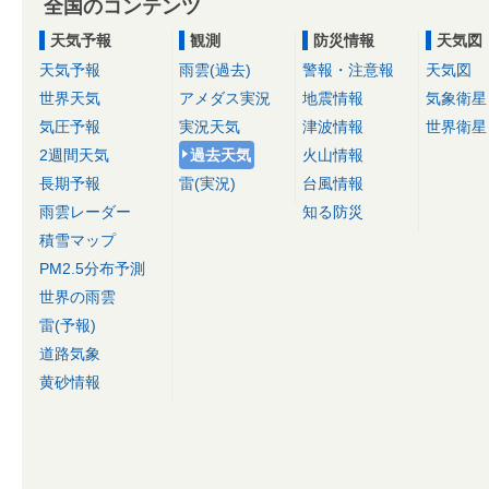
全国のコンテンツ
天気予報
観測
防災情報
天気図
天気予報
雨雲(過去)
警報・注意報
天気図
世界天気
アメダス実況
地震情報
気象衛星
気圧予報
実況天気
津波情報
世界衛星
2週間天気
過去天気
火山情報
長期予報
雷(実況)
台風情報
雨雲レーダー
知る防災
積雪マップ
PM2.5分布予測
世界の雨雲
雷(予報)
道路気象
黄砂情報