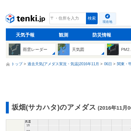
tenki.jp
検索
現在地
天気予報
観測
防災情報
雨雲レーダー
天気図
PM2
トップ
過去天気(アメダス実況・気温)2016年11月
06日
関東・
坂畑(サカハタ)のアメダス
(2016年11月0