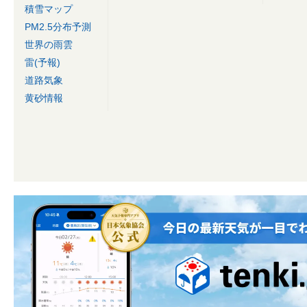
積雪マップ
PM2.5分布予測
世界の雨雲
雷(予報)
道路気象
黄砂情報