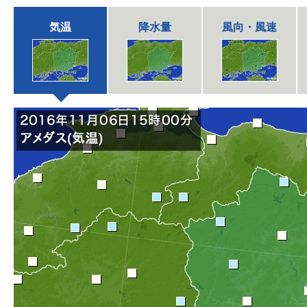
気温
降水量
風向・風速