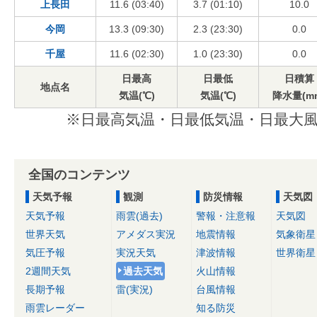
上長田
11.6 (03:40)
3.7 (01:10)
10.0
今岡
13.3 (09:30)
2.3 (23:30)
0.0
千屋
11.6 (02:30)
1.0 (23:30)
0.0
日最高
日最低
日積算
地点名
気温(℃)
気温(℃)
降水量(m
※日最高気温・日最低気温・日最大風
全国のコンテンツ
天気予報
観測
防災情報
天気図
天気予報
雨雲(過去)
警報・注意報
天気図
世界天気
アメダス実況
地震情報
気象衛星
気圧予報
実況天気
津波情報
世界衛星
2週間天気
過去天気
火山情報
長期予報
雷(実況)
台風情報
雨雲レーダー
知る防災