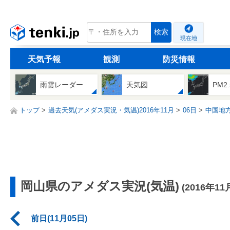
tenki.jp
検索
現在地
天気予報
観測
防災情報
雨雲レーダー
天気図
PM2
トップ
過去天気(アメダス実況・気温)2016年11月
06日
中国地
岡山県のアメダス実況(気温)
(2016年11
前日(11月05日)