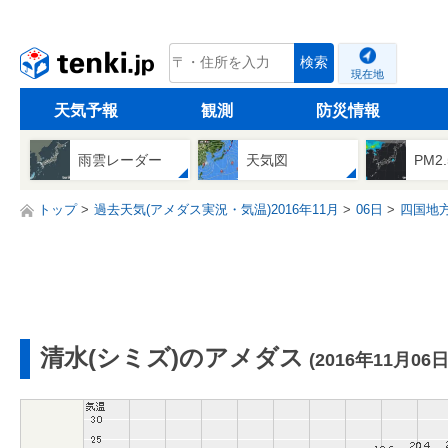
tenki.jp
検索
現在地
天気予報
観測
防災情報
雨雲レーダー
天気図
PM2
トップ
過去天気(アメダス実況・気温)2016年11月
06日
四国地
清水(シミズ)のアメダス
(2016年11月06日