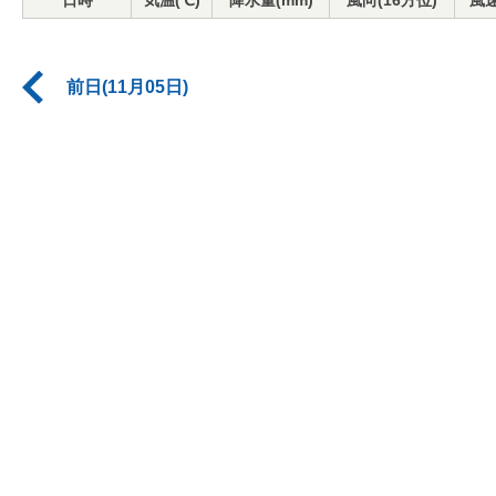
日時
気温(℃)
降水量(mm)
風向(16方位)
風速
前日(11月05日)