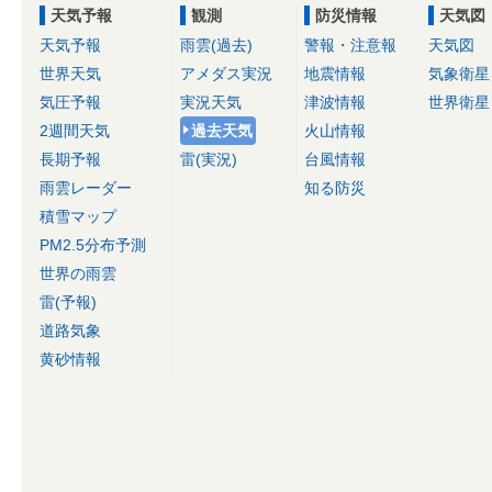
天気予報
観測
防災情報
天気図
天気予報
雨雲(過去)
警報・注意報
天気図
世界天気
アメダス実況
地震情報
気象衛星
気圧予報
実況天気
津波情報
世界衛星
2週間天気
過去天気
火山情報
長期予報
雷(実況)
台風情報
雨雲レーダー
知る防災
積雪マップ
PM2.5分布予測
世界の雨雲
雷(予報)
道路気象
黄砂情報