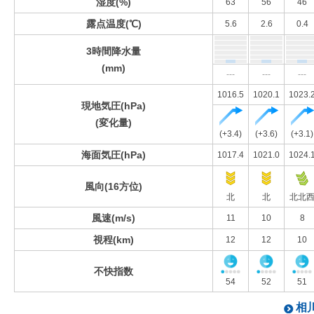
湿度(%)
63
56
46
露点温度(℃)
5.6
2.6
0.4
3時間降水量
(mm)
---
---
---
1016.5
1020.1
1023.
現地気圧(hPa)
(変化量)
(+3.4)
(+3.6)
(+3.1)
海面気圧(hPa)
1017.4
1021.0
1024.
風向(16方位)
北
北
北北
風速(m/s)
11
10
8
視程(km)
12
12
10
不快指数
54
52
51
相川