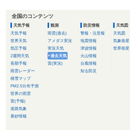
全国のコンテンツ
天気予報
観測
防災情報
天気図
天気予報
雨雲(過去)
警報・注意報
天気図
世界天気
アメダス実況
地震情報
気象衛星
気圧予報
実況天気
津波情報
世界衛星
2週間天気
過去天気
火山情報
長期予報
雷(実況)
台風情報
雨雲レーダー
知る防災
積雪マップ
PM2.5分布予測
世界の雨雲
雷(予報)
道路気象
黄砂情報