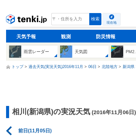
tenki.jp
検索
現在地
天気予報
観測
防災情報
雨雲レーダー
天気図
PM2
トップ
過去天気(実況天気)2016年11月
06日
北陸地方
新潟県
相川(新潟県)の実況天気
(2016年11月06日)
前日(11月05日)