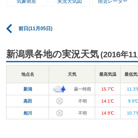
気象衛星
実況天気図
雨雲レーダー
前日(11月05日)
新潟県各地の実況天気
(2016年1
地点名
天気
最高気温
最低気
新潟
曇一時雨
15.7℃
11.3
高田
不明
14.1℃
9.9
相川
不明
14.9℃
10.7