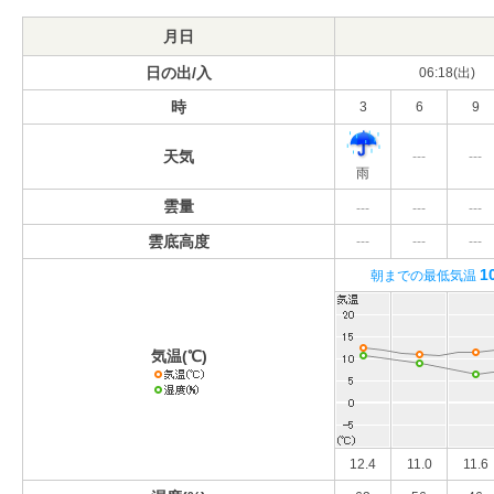
月日
日の出/入
06:18(出)
時
3
6
9
天気
---
---
雨
雲量
---
---
---
雲底高度
---
---
---
1
朝までの最低気温
気温(℃)
12.4
11.0
11.6