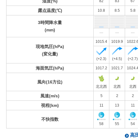
湿度(%)
82
83
67
露点温度(℃)
10.8
8.5
5.8
3時間降水量
(mm)
---
---
---
1015.4
1019.9
1022.
現地気圧(hPa)
(変化量)
(+2.3)
(+4.5)
(+2.7)
海面気圧(hPa)
1017.2
1021.7
1024.
風向(16方位)
北北西
北西
北西
風速(m/s)
5
2
2
視程(km)
11
13
11
不快指数
58
55
54
高田