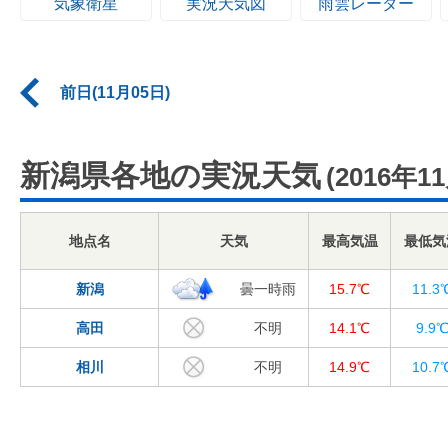
気象衛星
実況天気図
雨雲レーダー
前日(11月05日)
新潟県各地の実況天気
(2016年1
地点名
天気
最高気温
最低気
新潟
曇一時雨
15.7℃
11.3
高田
不明
14.1℃
9.9
相川
不明
14.9℃
10.7