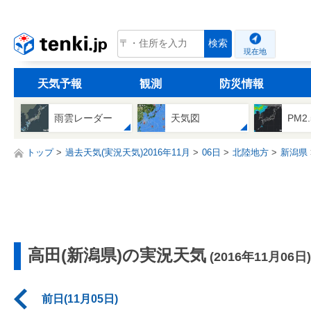
tenki.jp
検索
現在地
天気予報
観測
防災情報
雨雲レーダー
天気図
PM2
トップ
過去天気(実況天気)2016年11月
06日
北陸地方
新潟県
高田(新潟県)の実況天気
(2016年11月06日)
前日(11月05日)