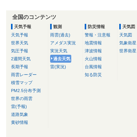
全国のコンテンツ
天気予報
観測
防災情報
天気図
天気予報
雨雲(過去)
警報・注意報
天気図
世界天気
アメダス実況
地震情報
気象衛星
気圧予報
実況天気
津波情報
世界衛星
2週間天気
過去天気
火山情報
長期予報
雷(実況)
台風情報
雨雲レーダー
知る防災
積雪マップ
PM2.5分布予測
世界の雨雲
雷(予報)
道路気象
黄砂情報