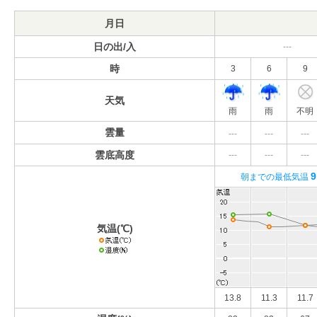
月日
日の出/入
---
時
3
6
9
天気
雨
雨
不明
雲量
---
---
---
雲底高度
---
---
---
9
朝までの最低気温
気温(℃)
13.8
11.3
11.7