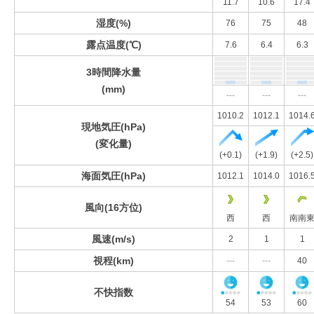
11.7
10.6
17.4
湿度(%)
76
75
48
露点温度(℃)
7.6
6.4
6.3
3時間降水量
(mm)
---
---
---
1010.2
1012.1
1014.
現地気圧(hPa)
(変化量)
(+0.1)
(+1.9)
(+2.5)
海面気圧(hPa)
1012.1
1014.0
1016.
風向(16方位)
西
西
南南
風速(m/s)
2
1
1
視程(km)
---
---
40
不快指数
54
53
60