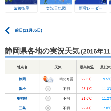
気象衛星
実況天気図
雨雲レーダー
前日(11月05日)
静岡県各地の実況天気
(2016年1
地点名
天気
最高気温
最低気
静岡
晴のち曇
22.3℃
9.5
浜松
不明
23.1℃
11.3
御前崎
不明
21.6℃
11.2
三島
不明
22.4℃
7.8