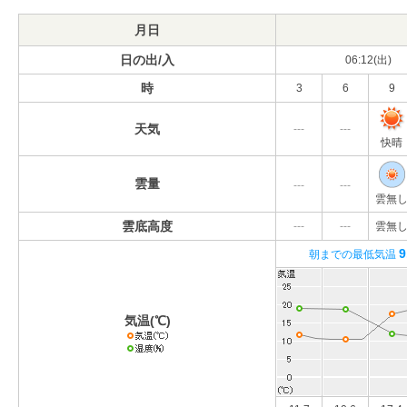
月日
日の出/入
06:12(出)
時
3
6
9
天気
---
---
快晴
雲量
---
---
雲無
雲底高度
---
---
雲無
9
朝までの最低気温
気温(℃)