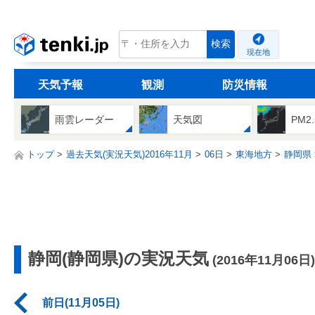
tenki.jp
検索
現在地
天気予報
観測
防災情報
雨雲レーダー
天気図
PM2
トップ
過去天気(実況天気)2016年11月
06日
東海地方
静岡県
静岡(静岡県)の実況天気
(2016年11月06日)
前日(11月05日)