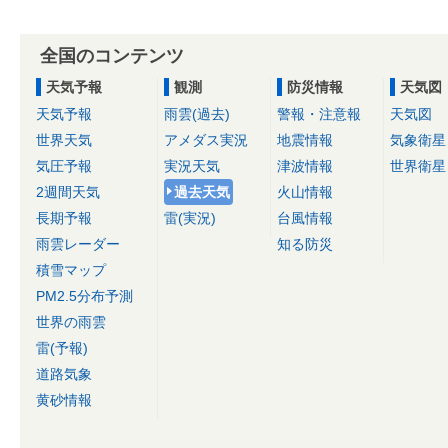
全国のコンテンツ
天気予報
観測
防災情報
天気図
天気予報
雨雲(過去)
警報・注意報
天気図
世界天気
アメダス実況
地震情報
気象衛星
気圧予報
実況天気
津波情報
世界衛星
2週間天気
過去天気
火山情報
長期予報
雷(実況)
台風情報
雨雲レーダー
知る防災
積雪マップ
PM2.5分布予測
世界の雨雲
雷(予報)
道路気象
黄砂情報