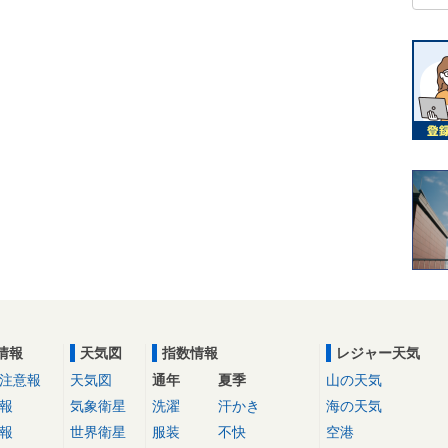
情報
天気図
指数情報
レジャー天気
注意報
天気図
通年
夏季
山の天気
報
気象衛星
洗濯
汗かき
海の天気
報
世界衛星
服装
不快
空港