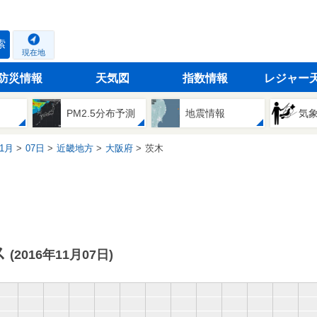
索
現在地
防災情報
天気図
指数情報
レジャー
PM2.5分布予測
地震情報
気
1月
07日
近畿地方
大阪府
茨木
ス
(2016年11月07日)