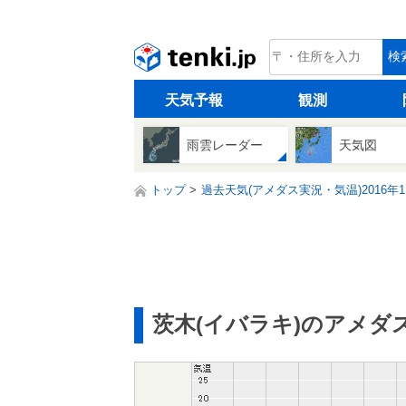
tenki.jp
検
天気予報
観測
雨雲レーダー
天気図
トップ
過去天気(アメダス実況・気温)2016年1
茨木(イバラキ)のアメダ