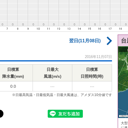
台
翌日(11月08日)
2016年11月07日
日積算
日最大
日積算
降水量(mm)
風速(m/s)
日照時間(時)
0.0
---
---
※日最高気温・日最低気温・日最大風速は、アメダス10分値です
大型
に進