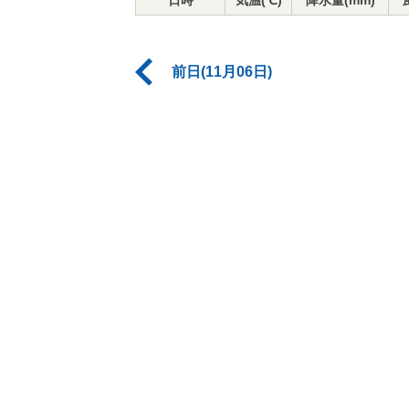
日時
気温(℃)
降水量(mm)
前日(11月06日)