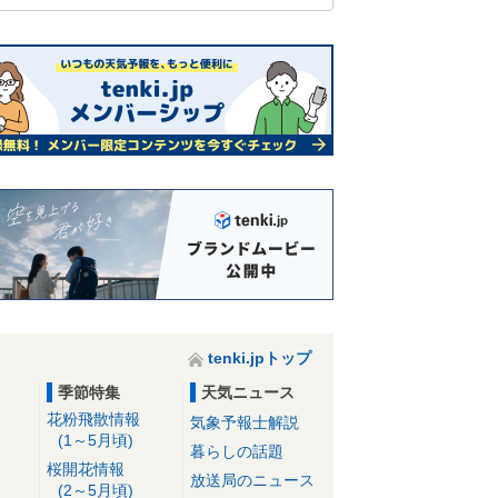
tenki.jpトップ
季節特集
天気ニュース
花粉飛散情報
気象予報士解説
(1～5月頃)
暮らしの話題
桜開花情報
放送局のニュース
(2～5月頃)