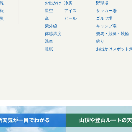
報
お出かけ
冷房
野球場
報
星空
アイス
サッカー場
災
傘
ビール
ゴルフ場
紫外線
キャンプ場
体感温度
競馬・競艇・競輪
洗車
釣り
睡眠
お出かけスポット