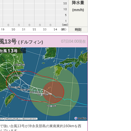
降水量
(mm/h)
時刻
風13号
(ドルフィン)
07日04:00現在
で強い台風13号が沖永良部島の東南東約160kmを西
んでいます