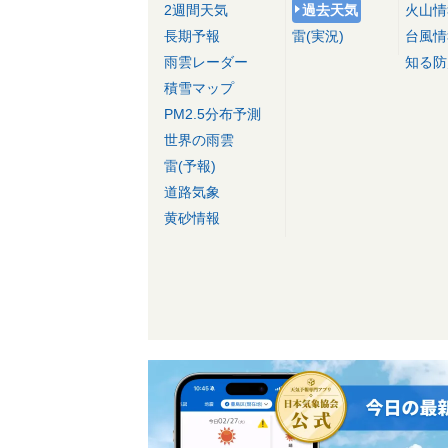
2週間天気
過去天気
火山情
長期予報
雷(実況)
台風情
雨雲レーダー
知る防
積雪マップ
PM2.5分布予測
世界の雨雲
雷(予報)
道路気象
黄砂情報