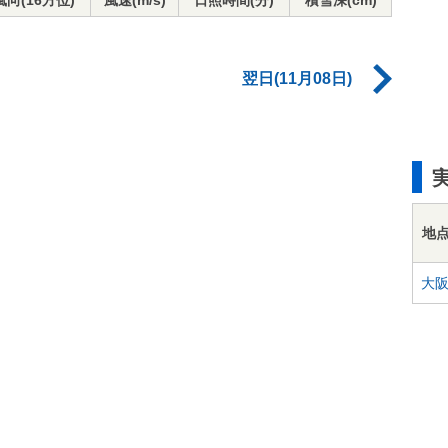
風向(16方位)
風速(m/s)
日照時間(分)
積雪深(cm)
翌日(11月08日)
地
大