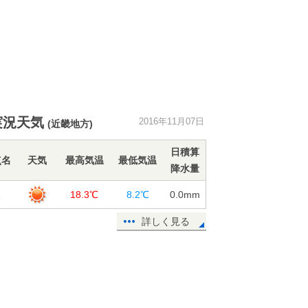
実況天気
2016年11月07日
(近畿地方)
日積算
点名
天気
最高気温
最低気温
降水量
阪
18.3℃
8.2℃
0.0
mm
詳しく見る