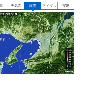
星
天気図
雨雲
アメダス
実況