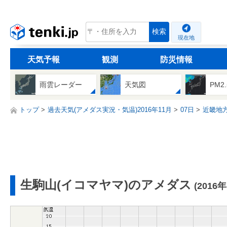
tenki.jp
検索
現在地
天気予報
観測
防災情報
雨雲レーダー
天気図
PM2
トップ
過去天気(アメダス実況・気温)2016年11月
07日
近畿地
生駒山(イコマヤマ)のアメダス
(2016