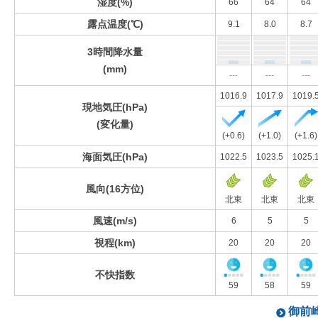
湿度(%)
66
64
64
露点温度(℃)
9.1
8.0
8.7
3時間降水量
(mm)
---
---
---
1016.9
1017.9
1019.
現地気圧(hPa)
(変化量)
(+0.6)
(+1.0)
(+1.6)
海面気圧(hPa)
1022.5
1023.5
1025.
風向(16方位)
北東
北東
北東
風速(m/s)
6
5
5
視程(km)
20
20
20
不快指数
59
58
59
御前崎