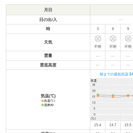
月日
日の出/入
---
時
3
6
9
天気
不明
不明
不明
雲量
---
---
---
雲底高度
---
---
---
1
朝までの最低気温
気温(℃)
15.4
14.7
15.5