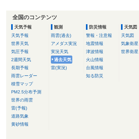
全国のコンテンツ
天気予報
観測
防災情報
天気図
天気予報
雨雲(過去)
警報・注意報
天気図
世界天気
アメダス実況
地震情報
気象衛星
気圧予報
実況天気
津波情報
世界衛星
2週間天気
過去天気
火山情報
長期予報
雷(実況)
台風情報
雨雲レーダー
知る防災
積雪マップ
PM2.5分布予測
世界の雨雲
雷(予報)
道路気象
黄砂情報