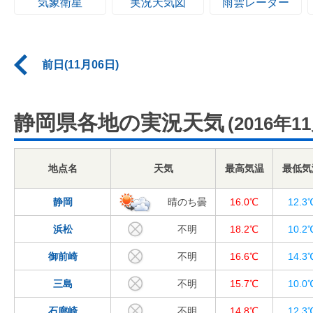
気象衛星
実況天気図
雨雲レーダー
前日(11月06日)
静岡県各地の実況天気
(2016年1
地点名
天気
最高気温
最低気
静岡
晴のち曇
16.0℃
12.3
浜松
不明
18.2℃
10.2
御前崎
不明
16.6℃
14.3
三島
不明
15.7℃
10.0
石廊崎
不明
14.8℃
12.3