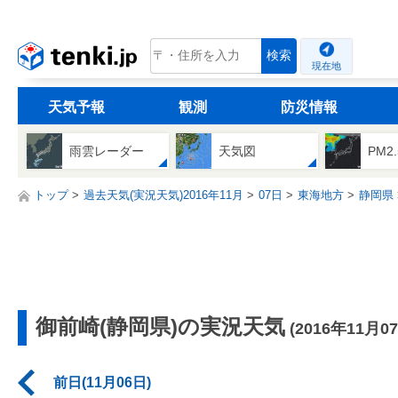
tenki.jp
検索
現在地
天気予報
観測
防災情報
雨雲レーダー
天気図
PM2
トップ
過去天気(実況天気)2016年11月
07日
東海地方
静岡県
御前崎(静岡県)の実況天気
(2016年11月0
前日(11月06日)