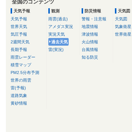
全国のコンテンツ
天気予報
観測
防災情報
天気図
天気予報
雨雲(過去)
警報・注意報
天気図
世界天気
アメダス実況
地震情報
気象衛星
気圧予報
実況天気
津波情報
世界衛星
2週間天気
過去天気
火山情報
長期予報
雷(実況)
台風情報
雨雲レーダー
知る防災
積雪マップ
PM2.5分布予測
世界の雨雲
雷(予報)
道路気象
黄砂情報