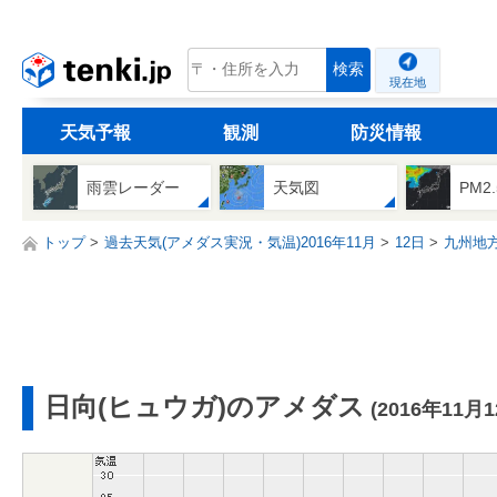
tenki.jp
検索
現在地
天気予報
観測
防災情報
雨雲レーダー
天気図
PM2
トップ
過去天気(アメダス実況・気温)2016年11月
12日
九州地
日向(ヒュウガ)のアメダス
(2016年11月1