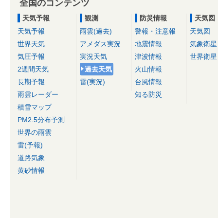
全国のコンテンツ
天気予報
観測
防災情報
天気図
天気予報
雨雲(過去)
警報・注意報
天気図
世界天気
アメダス実況
地震情報
気象衛星
気圧予報
実況天気
津波情報
世界衛星
2週間天気
過去天気
火山情報
長期予報
雷(実況)
台風情報
雨雲レーダー
知る防災
積雪マップ
PM2.5分布予測
世界の雨雲
雷(予報)
道路気象
黄砂情報