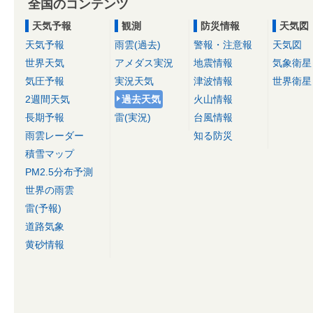
全国のコンテンツ
天気予報
観測
防災情報
天気図
天気予報
雨雲(過去)
警報・注意報
天気図
世界天気
アメダス実況
地震情報
気象衛星
気圧予報
実況天気
津波情報
世界衛星
2週間天気
過去天気
火山情報
長期予報
雷(実況)
台風情報
雨雲レーダー
知る防災
積雪マップ
PM2.5分布予測
世界の雨雲
雷(予報)
道路気象
黄砂情報