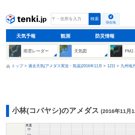
tenki.jp
検索
現在地
天気予報
観測
防災情報
雨雲レーダー
天気図
PM2
トップ
過去天気(アメダス実況・気温)2016年11月
12日
九州地
小林(コバヤシ)のアメダス
(2016年11月1