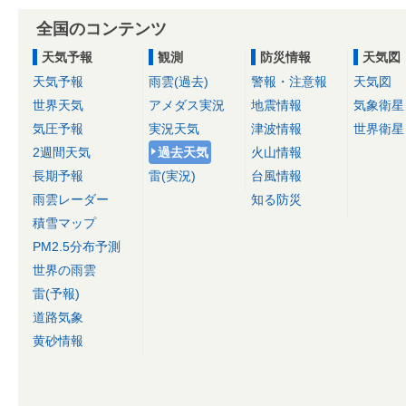
全国のコンテンツ
天気予報
観測
防災情報
天気図
天気予報
雨雲(過去)
警報・注意報
天気図
世界天気
アメダス実況
地震情報
気象衛星
気圧予報
実況天気
津波情報
世界衛星
2週間天気
過去天気
火山情報
長期予報
雷(実況)
台風情報
雨雲レーダー
知る防災
積雪マップ
PM2.5分布予測
世界の雨雲
雷(予報)
道路気象
黄砂情報