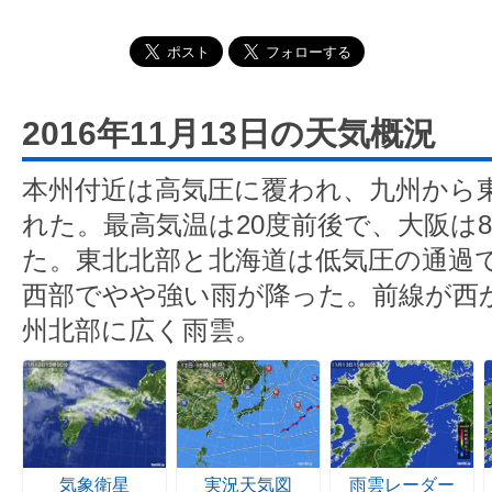
2016年11月13日の天気概況
本州付近は高気圧に覆われ、九州から
れた。最高気温は20度前後で、大阪は8
た。東北北部と北海道は低気圧の通過
西部でやや強い雨が降った。前線が西
州北部に広く雨雲。
気象衛星
実況天気図
雨雲レーダー