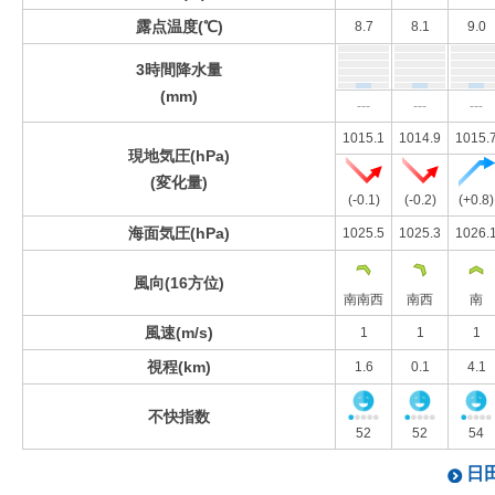
露点温度(℃)
8.7
8.1
9.0
3時間降水量
(mm)
---
---
---
1015.1
1014.9
1015.
現地気圧(hPa)
(変化量)
(-0.1)
(-0.2)
(+0.8)
海面気圧(hPa)
1025.5
1025.3
1026.
風向(16方位)
南南西
南西
南
風速(m/s)
1
1
1
視程(km)
1.6
0.1
4.1
不快指数
52
52
54
日田