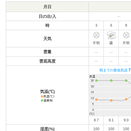
月日
日の出/入
---
時
3
6
9
天気
不明
霧
不明
雲量
---
---
---
雲底高度
---
---
---
7
朝までの最低気温
気温(℃)
8.7
8.1
9.0
湿度(%)
100
100
100