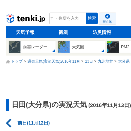
tenki.jp
検索
現在地
天気予報
観測
防災情報
雨雲レーダー
天気図
PM2
トップ
過去天気(実況天気)2016年11月
13日
九州地方
大分県
日田(大分県)の実況天気
(2016年11月13日)
前日(11月12日)