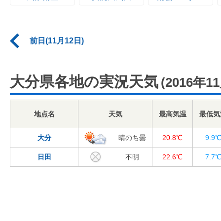
前日(11月12日)
大分県各地の実況天気
(2016年1
地点名
天気
最高気温
最低気
大分
晴のち曇
20.8℃
9.9
日田
不明
22.6℃
7.7