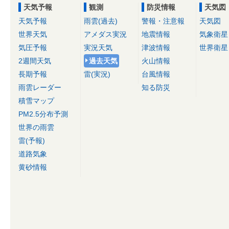
天気予報
観測
防災情報
天気図
天気予報
雨雲(過去)
警報・注意報
天気図
世界天気
アメダス実況
地震情報
気象衛星
気圧予報
実況天気
津波情報
世界衛星
2週間天気
過去天気
火山情報
長期予報
雷(実況)
台風情報
雨雲レーダー
知る防災
積雪マップ
PM2.5分布予測
世界の雨雲
雷(予報)
道路気象
黄砂情報