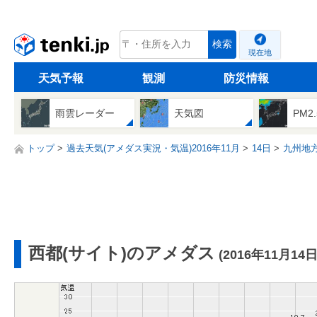
tenki.jp
検索
現在地
天気予報
観測
防災情報
雨雲レーダー
天気図
PM2
トップ
過去天気(アメダス実況・気温)2016年11月
14日
九州地
西都(サイト)のアメダス
(2016年11月14日