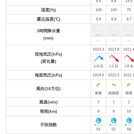
9.9
8.8
14.0
湿度(%)
100
100
75
露点温度(℃)
9.9
8.8
9.7
3時間降水量
(mm)
---
---
---
1023.3
1021.8
1021.
現地気圧(hPa)
(変化量)
(+0.3)
(-1.5)
(-0.4)
海面気圧(hPa)
1024.0
1022.5
1022.
風向(16方位)
南東
南南西
南東
風速(m/s)
2
1
2
視程(km)
8
8
10
不快指数
54
52
58