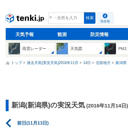
tenki.jp
検索
現在地
天気予報
観測
防災情報
雨雲レーダー
天気図
PM2
トップ
過去天気(実況天気)2016年11月
14日
北陸地方
新潟県
新潟(新潟県)の実況天気
(2016年11月14日)
前日(11月13日)