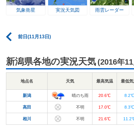
気象衛星
実況天気図
雨雲レーダー
前日(11月13日)
新潟県各地の実況天気
(2016年1
地点名
天気
最高気温
最低気
新潟
晴のち雨
20.6℃
8.2
高田
不明
17.0℃
8.3
相川
不明
21.6℃
11.2