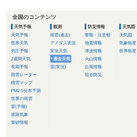
全国のコンテンツ
天気予報
観測
防災情報
天気図
天気予報
雨雲(過去)
警報・注意報
天気図
世界天気
アメダス実況
地震情報
気象衛星
気圧予報
実況天気
津波情報
世界衛星
2週間天気
過去天気
火山情報
長期予報
雷(実況)
台風情報
雨雲レーダー
知る防災
積雪マップ
PM2.5分布予測
世界の雨雲
雷(予報)
道路気象
黄砂情報