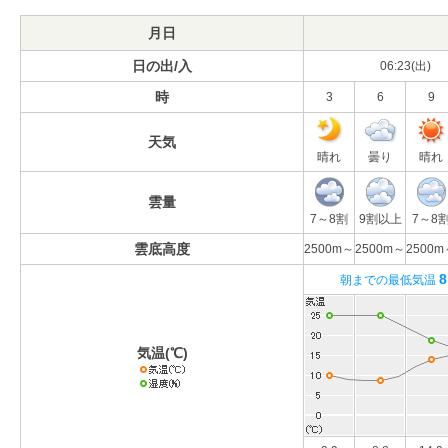
月日
日の出/入
06:23(出)
時
3
6
9
天気
晴れ
曇り
晴れ
雲量
7～8割
9割以上
7～8
雲底高度
2500m～
2500m～
2500m
8
朝までの最低気温
気温(℃)