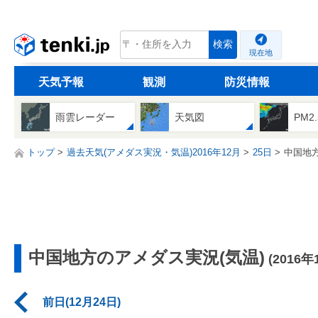
tenki.jp
検索
現在地
天気予報
観測
防災情報
雨雲レーダー
天気図
PM2
トップ
過去天気(アメダス実況・気温)2016年12月
25日
中国地
中国地方のアメダス実況(気温)
(2016年
前日(12月24日)