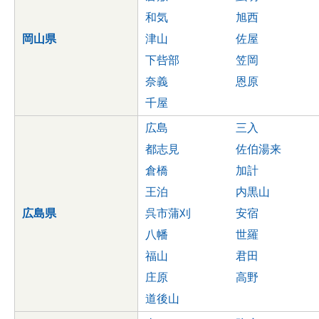
和気
旭西
岡山県
津山
佐屋
下呰部
笠岡
奈義
恩原
千屋
広島
三入
都志見
佐伯湯来
倉橋
加計
王泊
内黒山
広島県
呉市蒲刈
安宿
八幡
世羅
福山
君田
庄原
高野
道後山