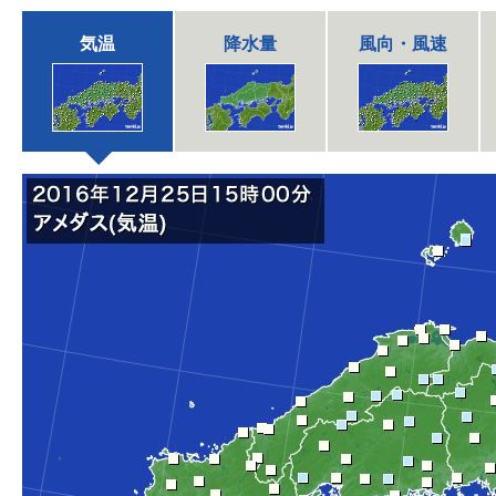
気温
降水量
風向・風速