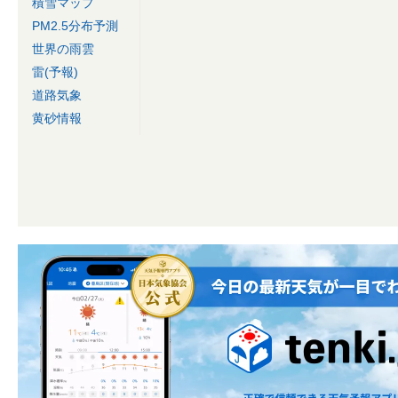
積雪マップ
PM2.5分布予測
世界の雨雲
雷(予報)
道路気象
黄砂情報