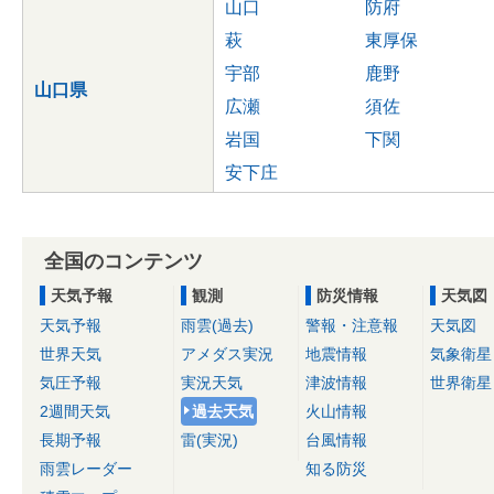
山口
防府
萩
東厚保
宇部
鹿野
山口県
広瀬
須佐
岩国
下関
安下庄
全国のコンテンツ
天気予報
観測
防災情報
天気図
天気予報
雨雲(過去)
警報・注意報
天気図
世界天気
アメダス実況
地震情報
気象衛星
気圧予報
実況天気
津波情報
世界衛星
2週間天気
過去天気
火山情報
長期予報
雷(実況)
台風情報
雨雲レーダー
知る防災