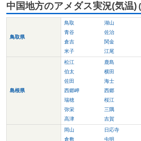
中国地方のアメダス実況(気温)
鳥取
湖山
青谷
佐治
鳥取県
倉吉
関金
米子
江尾
松江
鹿島
伯太
横田
佐田
海士
島根県
西郷岬
西郷
瑞穂
桜江
弥栄
三隅
高津
吉賀
岡山
日応寺
倉敷
虫明