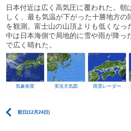
日本付近は広く高気圧に覆われた。朝
しく、最も気温が下がった十勝地方の陸
を観測。富士山の山頂よりも低くなった
中は日本海側で局地的に雪や雨が降っ
で広く晴れた。
気象衛星
実況天気図
雨雲レーダー
前日(12月24日)