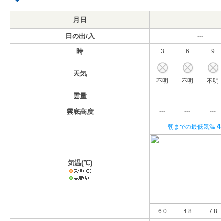
月日
日の出/入
---
時
3
6
9
天気
不明
不明
不明
雲量
---
---
---
雲底高度
---
---
---
4
朝までの最低気温
気温(℃)
6.0
4.8
7.8