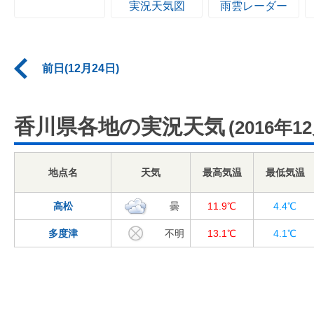
実況天気図
雨雲レーダー
前日(12月24日)
香川県各地の実況天気
(2016年1
地点名
天気
最高気温
最低気温
高松
曇
11.9℃
4.4℃
多度津
不明
13.1℃
4.1℃