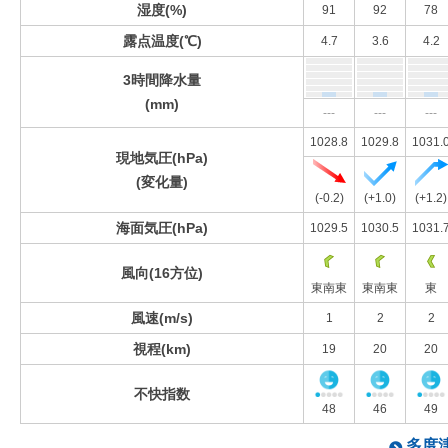
湿度(%)
91
92
78
露点温度(℃)
4.7
3.6
4.2
3時間降水量
(mm)
---
---
---
1028.8
1029.8
1031.
現地気圧(hPa)
(変化量)
(-0.2)
(+1.0)
(+1.2)
海面気圧(hPa)
1029.5
1030.5
1031.
風向(16方位)
東南東
東南東
東
風速(m/s)
1
2
2
視程(km)
19
20
20
不快指数
48
46
49
多度津