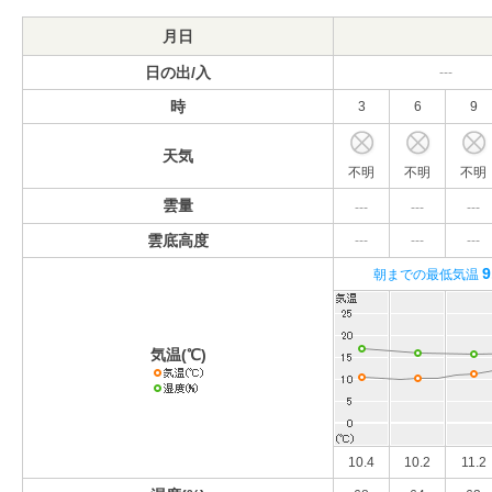
月日
日の出/入
---
時
3
6
9
天気
不明
不明
不明
雲量
---
---
---
雲底高度
---
---
---
9
朝までの最低気温
気温(℃)
10.4
10.2
11.2