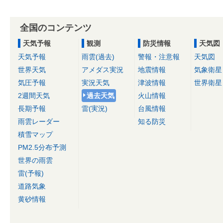
全国のコンテンツ
天気予報
観測
防災情報
天気図
天気予報
雨雲(過去)
警報・注意報
天気図
世界天気
アメダス実況
地震情報
気象衛星
気圧予報
実況天気
津波情報
世界衛星
2週間天気
過去天気
火山情報
長期予報
雷(実況)
台風情報
雨雲レーダー
知る防災
積雪マップ
PM2.5分布予測
世界の雨雲
雷(予報)
道路気象
黄砂情報