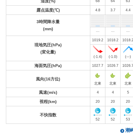
湿度(%)
68
64
63
露点温度(℃)
4.8
3.7
4.4
3時間降水量
(mm)
---
---
---
1019.2
1018.2
1018.
現地気圧(hPa)
(変化量)
(-1.4)
(-1.0)
(---)
海面気圧(hPa)
1027.7
1026.7
1026.
風向(16方位)
北東
北東
北東
風速(m/s)
4
4
5
視程(km)
20
20
20
不快指数
52
52
53
潮岬