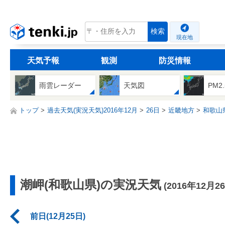
tenki.jp
検索
現在地
天気予報
観測
防災情報
雨雲レーダー
天気図
PM2
トップ
過去天気(実況天気)2016年12月
26日
近畿地方
和歌山
潮岬(和歌山県)の実況天気
(2016年12月2
前日(12月25日)