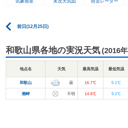
気象衛星
実況天気図
雨雲レーダー
前日(12月25日)
和歌山県各地の実況天気
(2016
地点名
天気
最高気温
最低気温
和歌山
曇
16.7℃
5.1℃
潮岬
不明
14.8℃
9.2℃